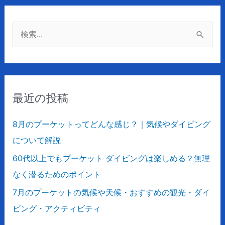
検
索
対
象
最近の投稿
:
8月のプーケットってどんな感じ？｜気候やダイビング
について解説
60代以上でもプーケット ダイビングは楽しめる？無理
なく潜るためのポイント
7月のプーケットの気候や天候・おすすめの観光・ダイ
ビング・アクティビティ