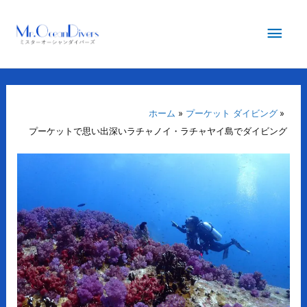
内
メ
容
を
イ
ス
キ
ン
ッ
プ
ホーム
プーケット ダイビング
メ
プーケットで思い出深いラチャノイ・ラチャヤイ島でダイビング
ニ
ュ
ー