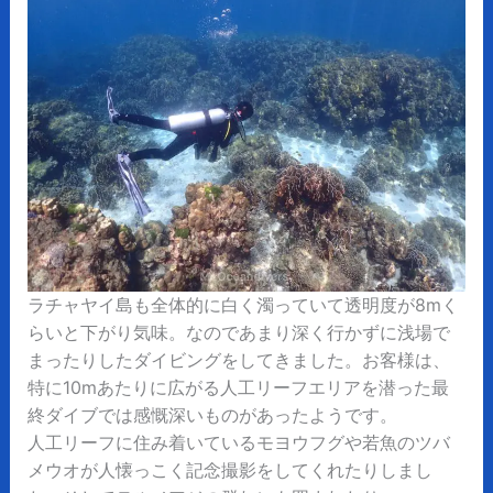
ラチャヤイ島も全体的に白く濁っていて透明度が8mく
らいと下がり気味。なのであまり深く行かずに浅場で
まったりしたダイビングをしてきました。お客様は、
特に10mあたりに広がる人工リーフエリアを潜った最
終ダイブでは感慨深いものがあったようです。
人工リーフに住み着いているモヨウフグや若魚のツバ
メウオが人懐っこく記念撮影をしてくれたりしまし