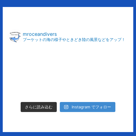
ア
ー
カ
mroceandivers
プーケットの海の様子やときどき陸の風景などをアップ！
イ
ブ
Instagram でフォロー
さらに読み込む