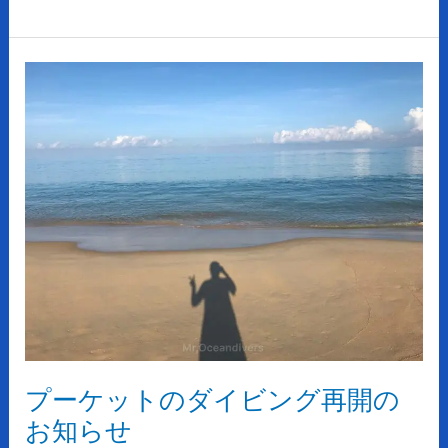
が
UP！！
プ
ー
ケ
ッ
ト
の
ダ
イ
ビ
ン
グ
再
開
プーケットのダイビング再開の
の
お
お知らせ