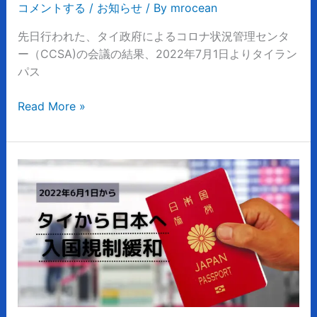
へ！
コメントする
/
お知らせ
/ By
mrocean
タ
先日行われた、タイ政府によるコロナ状況管理センタ
イ
ー（CCSA)の会議の結果、2022年7月1日よりタイラン
ラ
パス
ン
ド
Read More »
パ
ス
廃
止
【日
本
入
国】
タ
イ
か
ら
日