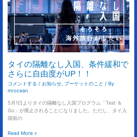
の
の
簡
隔
素
離
化
な
し
入
国、
条
タイの隔離なし入国、条件緩和で
件
さらに自由度がUP！！
緩
和
コメントする
/
お知らせ
,
プーケットのこと
/ By
mrocean
で
さ
5月1日よりタイの隔離なし入国プログラム「Test ＆
ら
Go」が廃止されることになりました。ただし、タイ入
に
国前の
自
由
Read More »
度