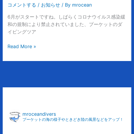
知
コメントする
/
お知らせ
/ By
mrocean
ら
せ
6月がスタートですね。しばらくコロナウイルス感染緩
和の規制により禁止されていました、プーケットのダ
イビングツア
Read More »
ア
ー
カ
mroceandivers
プーケットの海の様子やときどき陸の風景などをアップ！
イ
ブ