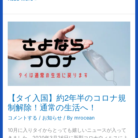
以
降）
【タ
イ
入
国】
約
2
年
半
の
コ
【タイ入国】約2年半のコロナ規
ロ
制解除！通常の生活へ！
ナ
規
コメントする
/
お知らせ
/ By
mrocean
制
10月に入りタイからとっても嬉しいニュースが入って
解
きました。2020年3月26日に新型コロナウィルスによ