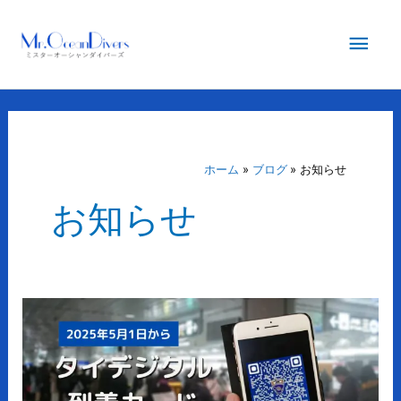
内
メ
容
を
イ
ス
キ
ン
ッ
プ
メ
ホーム
ブログ
お知らせ
お知らせ
ニ
ュ
ー
【タ
イ
入
国】
2025