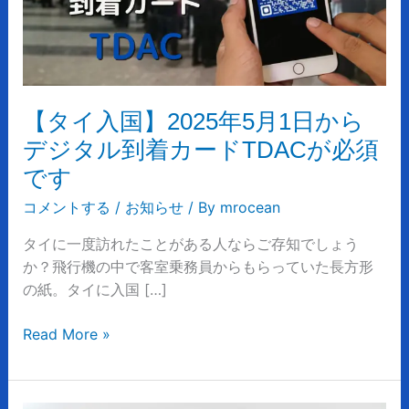
年
5
月
1
日
【タイ入国】2025年5月1日から
か
デジタル到着カードTDACが必須
ら
です
デ
ジ
コメントする
/
お知らせ
/ By
mrocean
タ
タイに一度訪れたことがある人ならご存知でしょう
ル
か？飛行機の中で客室乗務員からもらっていた長方形
到
の紙。タイに入国 […]
着
カ
Read More »
ー
ド
TDAC
が