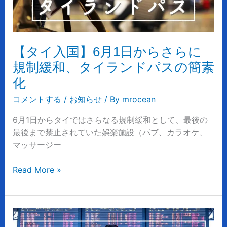
1
日
か
ら
【タイ入国】6月1日からさらに
さ
規制緩和、タイランドパスの簡素
ら
化
に
規
コメントする
/
お知らせ
/ By
mrocean
制
6月1日からタイではさらなる規制緩和として、最後の
緩
最後まで禁止されていた娯楽施設（パブ、カラオケ、
和、
マッサージー
タ
イ
Read More »
ラ
ン
ド
パ
タ
ス
イ