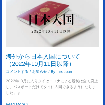
海
必
外
須
か
で
ら
す
日
本
入
国
に
つ
海外から日本入国について
い
（2022年10月11日以降）
て
（2022
コメントする
/
お知らせ
/ By
mrocean
年
2022年10月に入りタイはコロナによる規制は全て廃止
10
し、パスポートだけでタイに入国できるようになりま
月
した。ま
11
日
Read More »