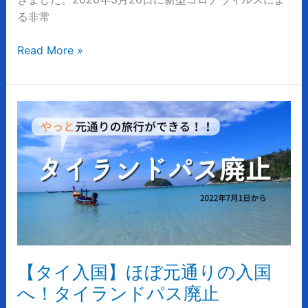
除！
る非常
通
常
Read More »
の
生
活
へ！
【タ
イ
入
国】
ほ
ぼ
元
通
り
の
【タイ入国】ほぼ元通りの入国
入
へ！タイランドパス廃止
国