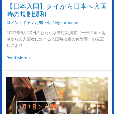
本
【日本入国】タイから日本へ入国
へ
時の規制緩和
入
国
コメントする
/
お知らせ
/ By
mrocean
時
2022年5月20日の新たな水際対策措置（一部の国・地
の
域からの入国者に対する入国時検査の免除等）の見直
規
しにより
制
緩
Read More »
和
【タ
イ
入
国】
6
月