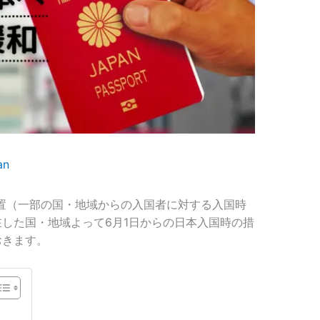
an
策措置（一部の国・地域からの入国者に対する入国時
した国・地域よって6月1日からの日本入国時の措
おきます。