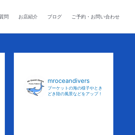
質問
お店紹介
ブログ
ご予約・お問い合わせ
ア
ー
カ
mroceandivers
イ
プーケットの海の様子やとき
どき陸の風景などをアップ！
ブ