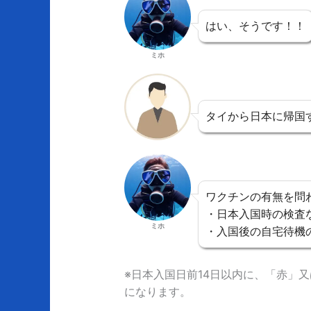
はい、そうです！！
ミホ
タイから日本に帰国
ワクチンの有無を問
・日本入国時の検査
ミホ
・入国後の自宅待機
※日本入国日前14日以内に、「赤」
になります。