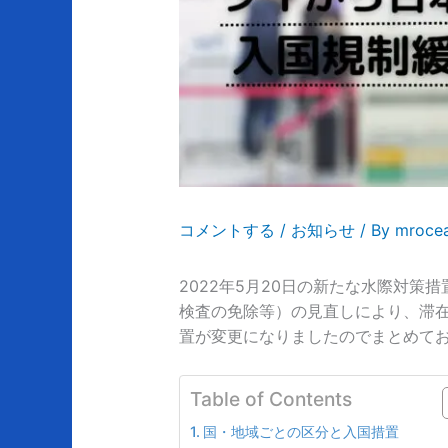
コメントする
/
お知らせ
/ By
mroce
2022年5月20日の新たな水際対
検査の免除等）の見直しにより、滞在
置が変更になりましたのでまとめて
Table of Contents
国・地域ごとの区分と入国措置