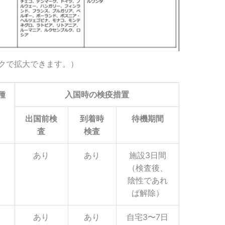
クで拡大できます。）
種
入国時の検疫措置
出国前検
到着時
待機期間
査
検査
あり
あり
施設3日間
（
検査後、
陰性であれ
ば解除）
あり
あり
自宅3〜7日