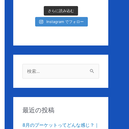
さらに読み込む
Instagram でフォロー
検
索
対
象
:
最近の投稿
8月のプーケットってどんな感じ？｜