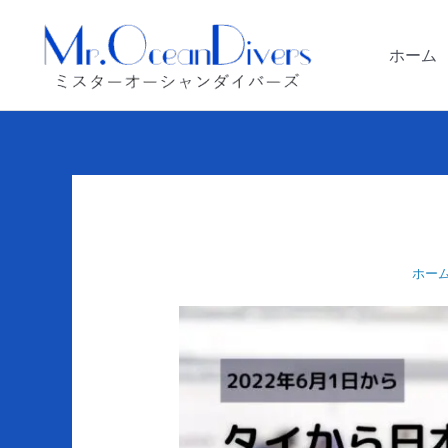
内
容
ホーム
を
ス
キ
ッ
プ
ホー