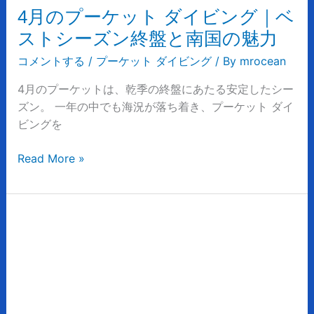
イ
4月のプーケット ダイビング｜ベ
ビ
ストシーズン終盤と南国の魅力
ン
グ
コメントする
/
プーケット ダイビング
/ By
mrocean
｜
4月のプーケットは、乾季の終盤にあたる安定したシー
ベ
ズン。 一年の中でも海況が落ち着き、プーケット ダイ
ス
ビングを
ト
シ
Read More »
ー
ズ
ン
終
プ
盤
ー
と
ケ
南
ッ
国
ト
の
ダ