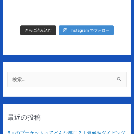
Instagram でフォロー
さらに読み込む
検
索
対
象
最近の投稿
:
8月のプーケットってどんな感じ？｜気候やダイビング