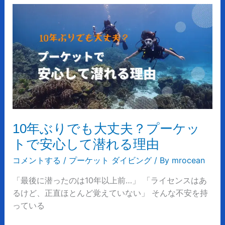
天
10
候・
年
海
ぶ
況
り
を
で
解
も
説
大
丈
夫？
プ
10年ぶりでも大丈夫？プーケッ
ー
トで安心して潜れる理由
ケ
ッ
コメントする
/
プーケット ダイビング
/ By
mrocean
ト
「最後に潜ったのは10年以上前…」 「ライセンスはあ
で
るけど、正直ほとんど覚えていない」 そんな不安を持
安
っている
心
し