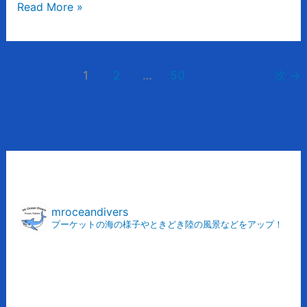
Read More »
て
潜
れ
る
1
2
…
50
次
→
理
由
ア
ー
カ
mroceandivers
プーケットの海の様子やときどき陸の風景などをアップ！
イ
ブ