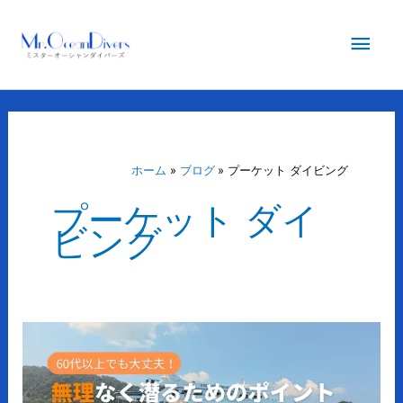
内
メ
容
を
イ
ス
キ
ン
ッ
プ
メ
ホーム
ブログ
プーケット ダイビング
プーケット ダイ
ニ
ビング
ュ
ー
60
代
以
上