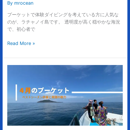
者
By
mrocean
で
プーケットで体験ダイビングを考えている方に人気な
も
のが、ラチャノイ島です。 透明度が高く穏やかな海況
安
で、初心者で
心
の
Read More »
体
験
ダ
イ
4
ビ
月
ン
の
グ
プ
完
ー
全
ケ
ガ
ッ
イ
ト
ド
ダ