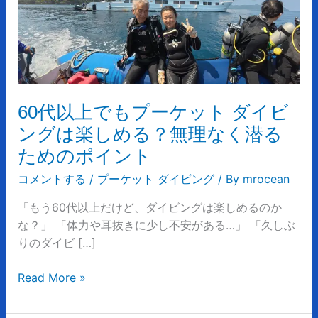
で
も
プ
ー
ケ
ッ
60代以上でもプーケット ダイビ
ト
ングは楽しめる？無理なく潜る
ダ
ためのポイント
イ
ビ
コメントする
/
プーケット ダイビング
/ By
mrocean
ン
「もう60代以上だけど、ダイビングは楽しめるのか
グ
な？」 「体力や耳抜きに少し不安がある…」 「久しぶ
は
りのダイビ […]
楽
し
Read More »
め
る？
無