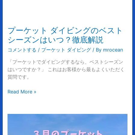
魅
イ
力
ビ
ン
グ
プーケット ダイビングのベスト
の
シーズンはいつ？徹底解説
ベ
ス
コメントする
/
プーケット ダイビング
/ By
mrocean
ト
「プーケットでダイビングするなら、ベストシーズン
シ
はいつですか？」 これはお客様から最もよくいただく
ー
質問です。
ズ
ン
Read More »
は
い
つ？
徹
プ
底
ー
解
ケ