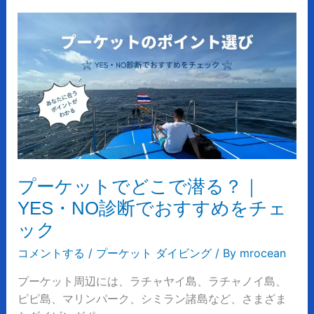
理
プ
な
ー
く
ケ
潜
ッ
る
ト
た
で
め
ど
の
こ
ポ
で
イ
潜
プーケットでどこで潜る？｜
ン
る？
YES・NO診断でおすすめをチェ
ト
｜
ック
YES・
NO
コメントする
/
プーケット ダイビング
/ By
mrocean
診
プーケット周辺には、ラチャヤイ島、ラチャノイ島、
断
ピピ島、マリンパーク、シミラン諸島など、さまざま
で