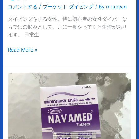
中
コメントする
/
プーケット ダイビング
/ By
mrocean
で
ダイビングをする女性、特に初心者の女性ダイバーな
も
らではの悩みとして、月に一度やってくる生理があり
大
ます。 日常生
丈
夫？
Read More »
女
性
ダ
イ
プ
バ
ー
ー
ケ
の
ッ
疑
ト
問
ダ
を
イ
解
ビ
説
ン