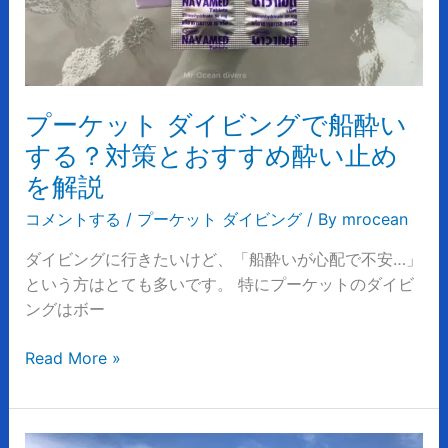
グ
で
船
酔
プーケット ダイビングで船酔い
い
す
する？対策とおすすめ酔い止め
る？
を解説
対
コメントする
/
プーケット ダイビング
/ By
mrocean
策
と
ダイビングに行きたいけど、「船酔いが心配で不安…」
お
という方はとても多いです。 特にプーケットのダイビ
す
ングはボー
す
め
Read More »
酔
い
止
5
め