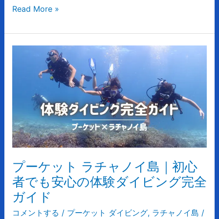
Read More »
ダ
イ
ビ
ン
プ
グ・
ー
観
ケ
光
ッ
を
ト
解
ラ
説
チ
ャ
ノ
イ
プーケット ラチャノイ島｜初心
島
者でも安心の体験ダイビング完全
｜
ガイド
初
心
コメントする
/
プーケット ダイビング
,
ラチャノイ島
/