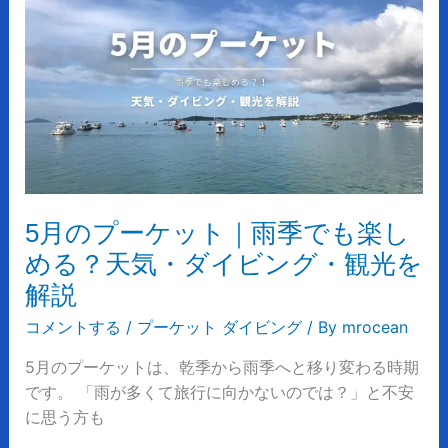
月
を
の
解
プ
説
ー
ケ
ッ
ト
｜
雨
5月のプーケット｜雨季でも楽し
季
める？天気・ダイビング・観光を
で
解説
も
楽
コメントする
/
プーケット ダイビング
/ By
mrocean
し
5月のプーケットは、乾季から雨季へと移り変わる時期
め
です。 「雨が多くて旅行に向かないのでは？」と不安
る？
に思う方も
天
気・