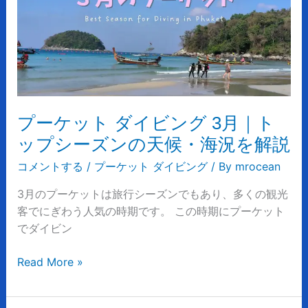
説
ッ
ト
ダ
イ
ビ
ン
グ
プーケット ダイビング 3月｜ト
3
ップシーズンの天候・海況を解説
月
｜
コメントする
/
プーケット ダイビング
/ By
mrocean
ト
3月のプーケットは旅行シーズンでもあり、多くの観光
ッ
客でにぎわう人気の時期です。 この時期にプーケット
プ
でダイビン
シ
ー
Read More »
ズ
ン
の