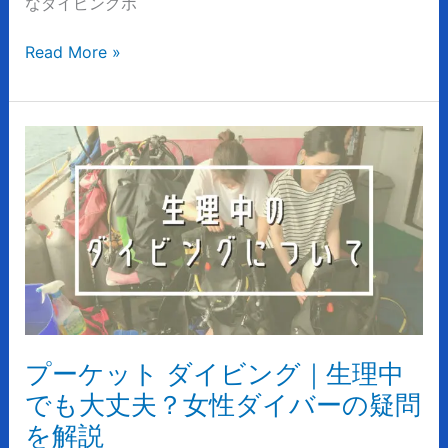
なダイビングポ
お
す
Read More »
す
め
を
チ
プ
ェ
ー
ッ
ケ
ク
ッ
ト
ダ
イ
ビ
ン
グ
プーケット ダイビング｜生理中
｜
でも大丈夫？女性ダイバーの疑問
生
を解説
理