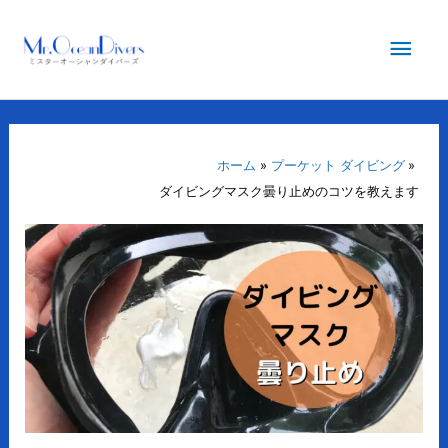
内
メ
容
を
イ
ス
キ
ン
ッ
プ
ホーム
プーケット ダイビング
メ
ダイビングマスク曇り止めのコツを教えます
ニ
ュ
ー