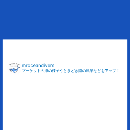
ア
ー
カ
mroceandivers
プーケットの海の様子やときどき陸の風景などをアップ！
イ
ブ