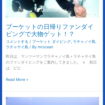
フ
ァ
ン
ダ
プーケットの日帰りファンダイ
イ
ビ
ビングで大物ゲット！？
ン
コメントする
/
プーケット ダイビング
,
ラチャノイ島
,
グ
ラチャヤイ島
/ By
mrocean
で
大
昨日は、マンツーマンでラチャノイ島＋ラチャヤイ島
物
のファンダイビングをご案内してきました。 ↓ 前日
ゲ
は、ピピ
ッ
ト！？
Read More »
ピ