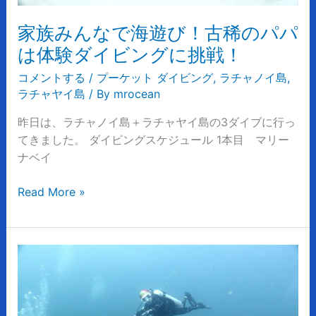
パ
家族みんなで海遊び！古稀のパパ
パ
は
は体験ダイビングに挑戦！
体
コメントする
/
プーケット ダイビング
,
ラチャノイ島
,
験
ラチャヤイ島
/ By
mrocean
ダ
イ
昨日は、ラチャノイ島＋ラチャヤイ島の3ダイブに行っ
ビ
てきました。 ダイビングスケジュール 1本目 マリー
ン
ナベイ
グ
に
Read More »
挑
戦！
流
れ
が
あ