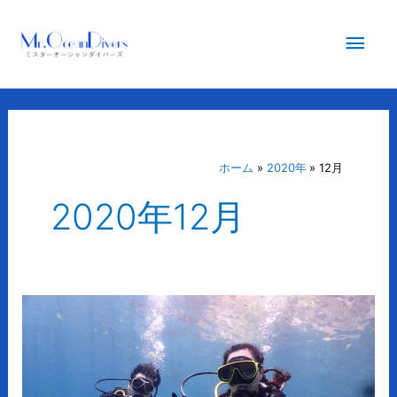
内
メ
容
を
イ
ス
キ
ン
ッ
プ
メ
ホーム
2020年
12月
2020年12月
ニ
ュ
ー
プ
ー
ケ
ッ
ト