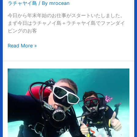
ラチャヤイ島
/ By
mrocean
イ
島
今日から年末年始のお仕事がスタートいたしました。
で
まず今日はラチャノイ島＋ラチャヤイ島でファンダイ
珍
ビングのお客
し
い
Read More »
魚
と
ダ
プ
イ
ー
ビ
ケ
ン
ッ
グ
ト
の
日
帰
り