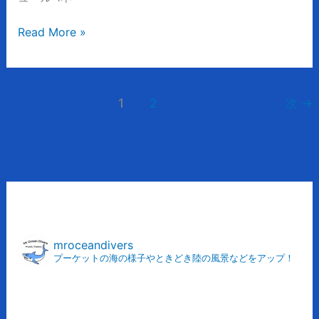
ャ
ー
Read More »
ク
ポ
イ
ン
1
2
次
→
ト
ア
ー
カ
mroceandivers
プーケットの海の様子やときどき陸の風景などをアップ！
イ
ブ