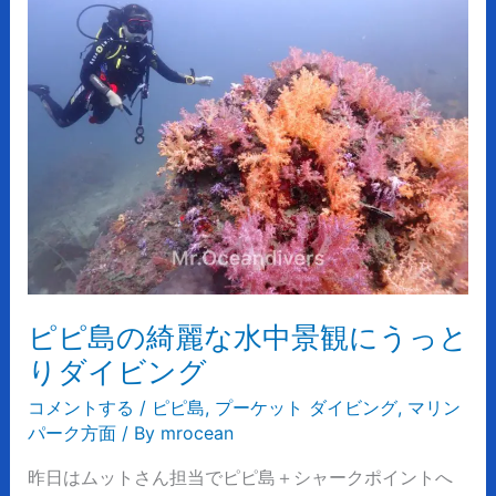
ピ
島
の
綺
麗
な
水
中
景
観
に
う
ピピ島の綺麗な水中景観にうっと
っ
と
りダイビング
り
コメントする
/
ピピ島
,
プーケット ダイビング
,
マリン
ダ
パーク方面
/ By
mrocean
イ
ビ
昨日はムットさん担当でピピ島＋シャークポイントへ