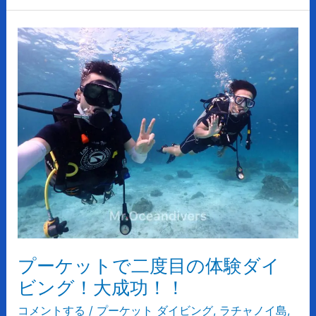
プ
ー
ケ
ッ
ト
で
二
度
目
の
体
験
ダ
プーケットで二度目の体験ダイ
イ
ビ
ビング！大成功！！
ン
コメントする
/
プーケット ダイビング
,
ラチャノイ島
,