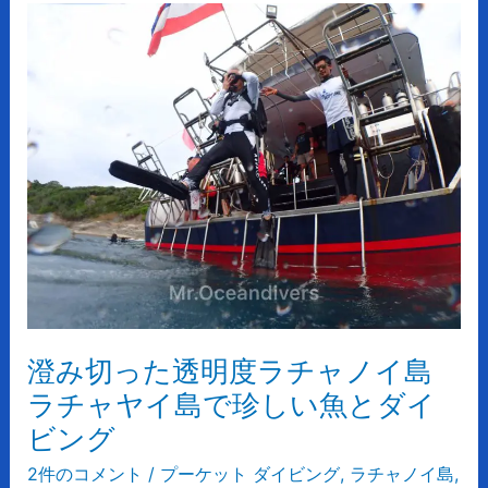
澄
あ
み
り）
切
っ
た
透
明
度
ラ
チ
ャ
ノ
イ
澄み切った透明度ラチャノイ島
島
ラ
ラチャヤイ島で珍しい魚とダイ
チ
ビング
ャ
2件のコメント
/
プーケット ダイビング
,
ラチャノイ島
,
ヤ