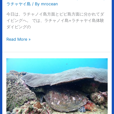
グ！
ラチャヤイ島
/ By
mrocean
大
成
今日は、ラチャノイ島方面とピピ島方面に分かれてダ
功！！
イビングへ。 では、ラチャノイ島+ラチャヤイ島体験
ダイビングの
Read More »
魚
影
の
ピ
ピ
島
プ
ー
ケ