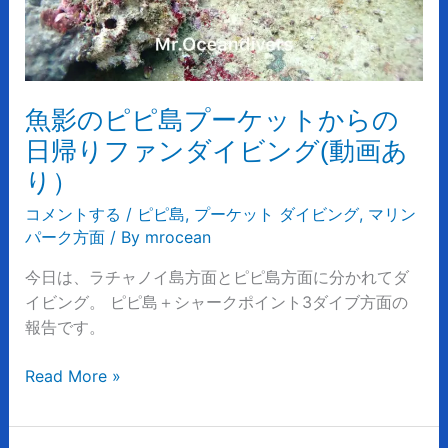
ッ
ト
か
ら
魚影のピピ島プーケットからの
の
日
日帰りファンダイビング(動画あ
帰
り）
り
コメントする
/
ピピ島
,
プーケット ダイビング
,
マリン
フ
パーク方面
/ By
mrocean
ァ
ン
今日は、ラチャノイ島方面とピピ島方面に分かれてダ
ダ
イビング。 ピピ島＋シャークポイント3ダイブ方面の
イ
報告です。
ビ
ン
Read More »
グ
(動
画