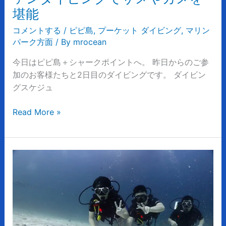
ン
堪能
ダ
コメントする
/
ピピ島
,
プーケット ダイビング
,
マリン
イ
パーク方面
/ By
mrocean
ビ
ン
今日はピピ島＋シャークポイントへ。 昨日からのご参
グ
加のお客様たちと2日目のダイビングです。 ダイビン
で
グスケジュ
サ
メ
Read More »
や
カ
メ
ブ
を
ラ
堪
ン
能
ク
が
あ