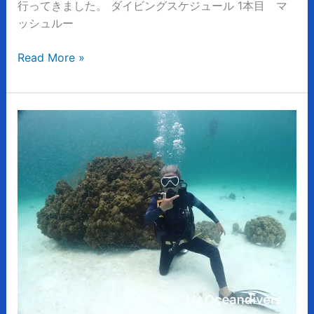
ン
行ってきました。 ダイビングスケジュール 1本目 マ
グ
ッシュルー
Read More »
家
族
み
ん
な
で
海
遊
び！
古
稀
の