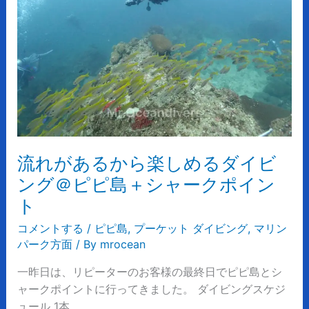
る
か
ら
楽
し
め
る
ダ
イ
流れがあるから楽しめるダイビ
ビ
ン
ング＠ピピ島＋シャークポイン
グ
ト
＠
コメントする
/
ピピ島
,
プーケット ダイビング
,
マリン
ピ
パーク方面
/ By
mrocean
ピ
島
一昨日は、リピーターのお客様の最終日でピピ島とシ
＋
ャークポイントに行ってきました。 ダイビングスケジ
シ
ュール 1本