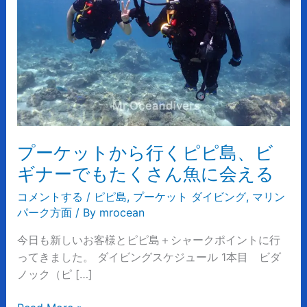
か
ら
行
く
ピ
ピ
島、
ビ
プーケットから行くピピ島、ビ
ギ
ナ
ギナーでもたくさん魚に会える
ー
コメントする
/
ピピ島
,
プーケット ダイビング
,
マリン
で
パーク方面
/ By
mrocean
も
た
今日も新しいお客様とピピ島＋シャークポイントに行
く
ってきました。 ダイビングスケジュール 1本目 ビダ
さ
ノック（ピ […]
ん
魚