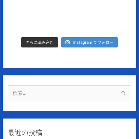
Instagram でフォロー
さらに読み込む
検
索
対
象
最近の投稿
: