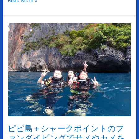
Read More »
に
会
え
ピ
る
ピ
島
＋
シ
ャ
ー
ク
ポ
イ
ン
ト
の
ピピ島＋シャークポイントのフ
フ
ァ
ァンダイビングでサメやカメを