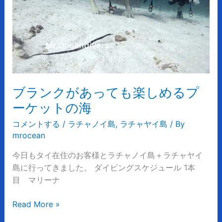
っ
て
も
楽
し
め
る
ブランクがあっても楽しめるプ
プ
ー
ーケットの海
ケ
コメントする
/
ラチャノイ島
,
ラチャヤイ島
/ By
ッ
mrocean
ト
の
今日もタイ在住のお客様とラチャノイ島＋ラチャヤイ
海
島に行ってきました。 ダイビングスケジュール 1本
目 マリーナ
Read More »