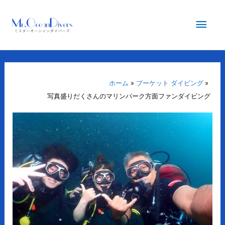
内
メ
容
を
イ
ス
キ
ン
ッ
プ
ホーム
プーケット ダイビング
メ
写真盛りだくさんのマリンパーク方面ファンダイビング
ニ
ュ
ー