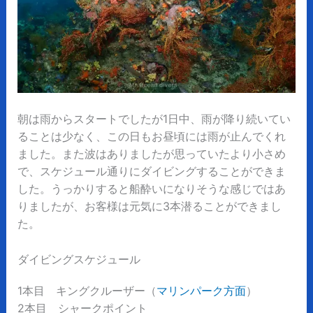
朝は雨からスタートでしたが1日中、雨が降り続いてい
ることは少なく、この日もお昼頃には雨が止んでくれ
ました。また波はありましたが思っていたより小さめ
で、スケジュール通りにダイビングすることができま
した。うっかりすると船酔いになりそうな感じではあ
りましたが、お客様は元気に3本潜ることができまし
た。
ダイビングスケジュール
1本目 キングクルーザー（
マリンパーク方面
）
2本目 シャークポイント