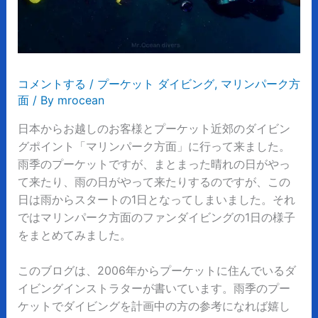
コメントする
/
プーケット ダイビング
,
マリンパーク方
面
/ By
mrocean
日本からお越しのお客様とプーケット近郊のダイビン
グポイント「マリンパーク方面」に行って来ました。
雨季のプーケットですが、まとまった晴れの日がやっ
て来たり、雨の日がやって来たりするのですが、この
日は雨からスタートの1日となってしまいました。それ
ではマリンパーク方面のファンダイビングの1日の様子
をまとめてみました。
このブログは、
2006
年からプーケットに住んでいるダ
イビングインストラターが書いています。雨季のプー
ケットでダイビングを計画中の方の参考になれば嬉し