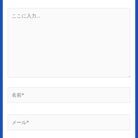
こ
こ
に
入
力…
名
前
*
メ
ー
ル