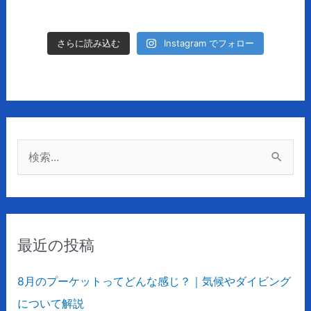
Instagram でフォロー
さらに読み込む
検
索
対
象
最近の投稿
:
8月のプーケットってどんな感じ？｜気候やダイビング
について解説