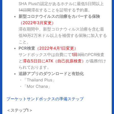
SHA Plusの認定があるホテルに最低5日間以上
14日間
滞在することを証明する予約書。
新型コロナウイルスの治療をカバーする保険
（2022年3月変更）
滞在期間中、新型コロナウィルス治療を含む最
低
10万
2万米ドル以上を補償する保険に加入する
こと。
PCR検査
（2022年4月1日変更）
サンドボックス中は自費にて
1回
3回
のPCR検査
と
滞在5日目にATK（自己抗原検査）
が義務付け
られております。
追跡アプリのダウンロードと有効化
・「Thailand Plus」
・「Mor Chana」
プーケットサンドボックスの準備ステップ
＜ステップ1＞