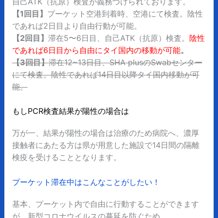
自己ATK（抗原）検査が義務づけられております。
【1回目】
プーケット空港到着時、空港にて検査。陰性
であれば2日目より自由行動が可能。
【2回目】
滞在5〜6日目、自己ATK（抗原）検査。
陰性
であれば6日目から
自由にタイ国内の移動が可能
。
【3回目】
滞在12~13日目、SHA plusのSwabセンター
にて検査。陰性であれば14日目以降タイ国内移動が可
能。
もしPCR検査結果が陽性の場合は
万が一、結果が陽性の場合は治療のため病院へ、濃厚
接触者にあたる方は県が用意した施設で14日間の隔離
検疫を受けることとなります。
プーケット滞在中はこんなことがしたい！
基本、プーケット内で自由に行動することができます
が、新型コロナウイルスの蔓延を防ぐため