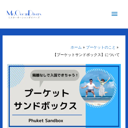
内
メ
容
を
イ
ス
キ
ン
ッ
プ
ホーム
プーケットのこと
メ
【プーケットサンドボックス】について
ニ
ュ
ー