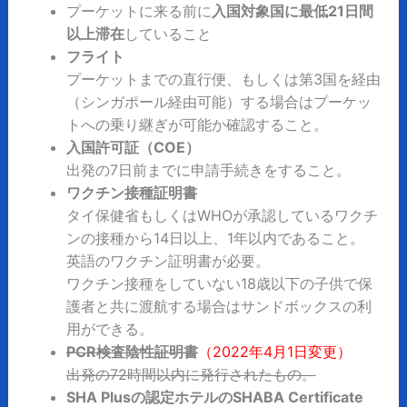
プーケットに来る前に
入国対象国に最低21日間
以上滞在
していること
フライト
プーケットまでの直行便、もしくは第3国を経由
（シンガポール経由可能）する場合はプーケッ
トへの乗り継ぎが可能か確認すること。
入国許可証（COE）
出発の7日前までに申請手続きをすること。
ワクチン接種証明書
タイ保健省もしくはWHOが承認しているワクチ
ンの接種から14日以上、1年以内であること。
英語のワクチン証明書が必要。
ワクチン接種をしていない18歳以下の子供で保
護者と共に渡航する場合はサンドボックスの利
用ができる。
PCR検査陰性証明書
（2022年4月1日変更）
出発の72時間以内に発行されたもの。
SHA Plusの認定ホテルのSHABA Certificate