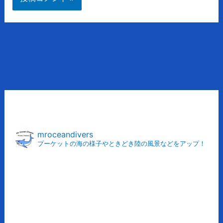
ア
ー
カ
mroceandivers
プーケットの海の様子やときどき陸の風景などをアップ！
イ
ブ