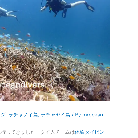
ング
,
ラチャノイ島
,
ラチャヤイ島
/ By
mrocean
に行ってきました。タイ人チームは
体験ダイビン