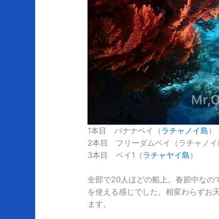
1本目 バナナベイ（
ラチャノイ島
）
2本目 フリーダムベイ（ラチャノイ
3本目 ベイ1（
ラチャヤイ島
）
全部で20人ほどの船上。春節中なの
を使える感じでした。相変わらずお
ます。