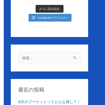
さらに読み込む
Instagram でフォロー
検
索
対
象
:
最近の投稿
8月のプーケットってどんな感じ？｜