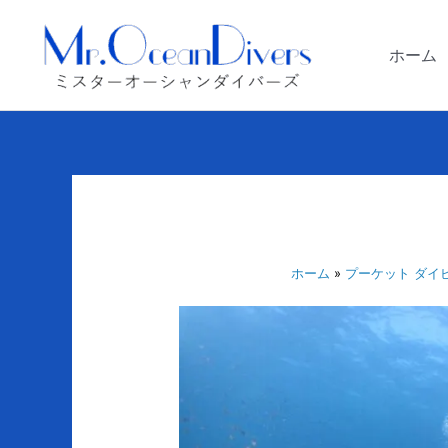
内
容
ホーム
を
ス
キ
ッ
プ
ホーム
プーケット ダイ