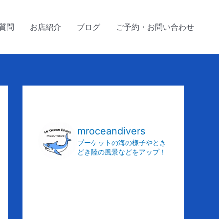
質問
お店紹介
ブログ
ご予約・お問い合わせ
ア
ー
カ
mroceandivers
イ
プーケットの海の様子やとき
どき陸の風景などをアップ！
ブ