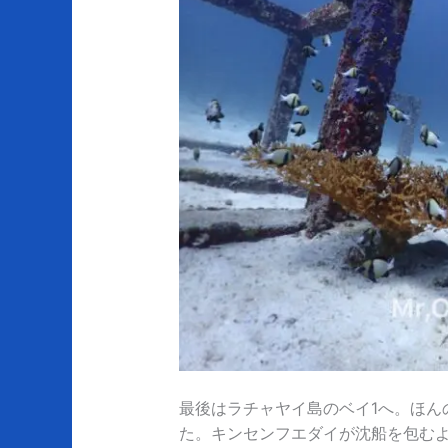
最後はラチャヤイ島のベイ1へ。ほん
た。キンセンフエダイが沈船を包む