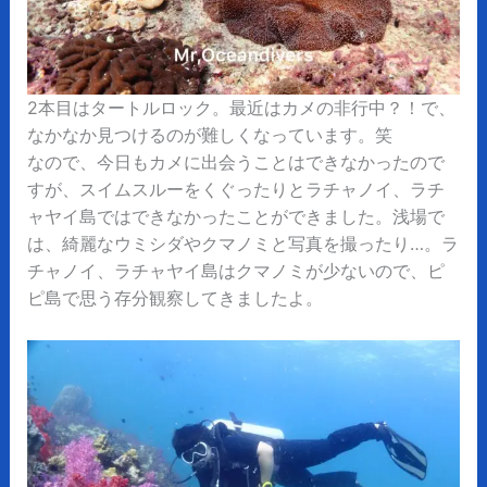
2本目はタートルロック。最近はカメの非行中？！で、
なかなか見つけるのが難しくなっています。笑
なので、今日もカメに出会うことはできなかったので
すが、スイムスルーをくぐったりとラチャノイ、ラチ
ャヤイ島ではできなかったことができました。浅場で
は、綺麗なウミシダやクマノミと写真を撮ったり…。ラ
チャノイ、ラチャヤイ島はクマノミが少ないので、ピ
ピ島で思う存分観察してきましたよ。