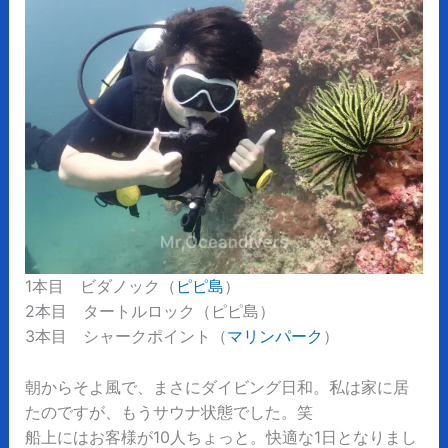
1本目 ビダノック（
ピピ島
）
2本目 タートルロック（ピピ島）
3本目 シャークポイント（
マリンパーク
）
朝からそよ風で、まさにダイビング日和。私は家に居
たのですが、もうサウナ状態でした。笑
船上にはお客様が10人ちょっと。快適な1日となりまし