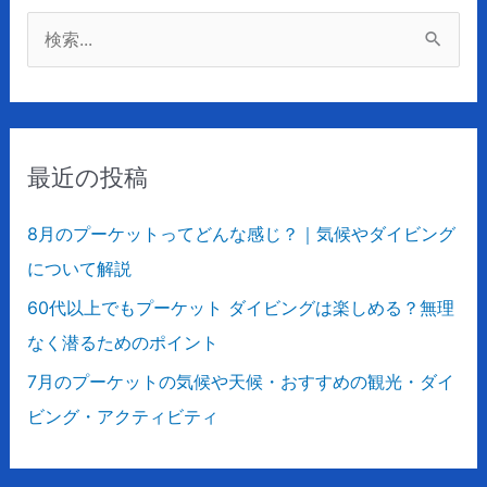
検
索
対
象
最近の投稿
:
8月のプーケットってどんな感じ？｜気候やダイビング
について解説
60代以上でもプーケット ダイビングは楽しめる？無理
なく潜るためのポイント
7月のプーケットの気候や天候・おすすめの観光・ダイ
ビング・アクティビティ