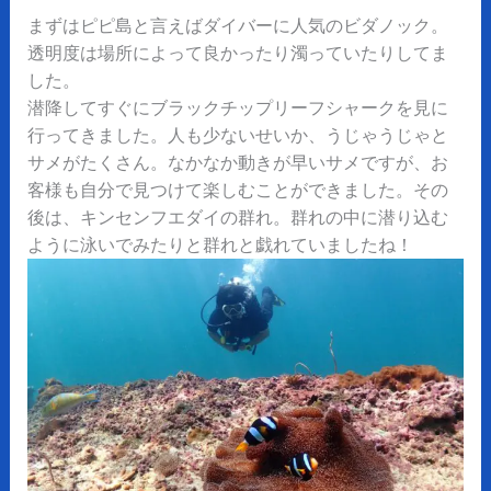
まずはピピ島と言えばダイバーに人気のビダノック。
透明度は場所によって良かったり濁っていたりしてま
した。
潜降してすぐにブラックチップリーフシャークを見に
行ってきました。人も少ないせいか、うじゃうじゃと
サメがたくさん。なかなか動きが早いサメですが、お
客様も自分で見つけて楽しむことができました。その
後は、キンセンフエダイの群れ。群れの中に潜り込む
ように泳いでみたりと群れと戯れていましたね！