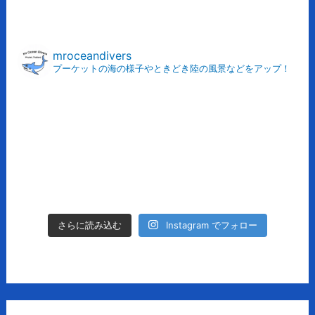
ア
ー
カ
mroceandivers
プーケットの海の様子やときどき陸の風景などをアップ！
イ
ブ
Instagram でフォロー
さらに読み込む