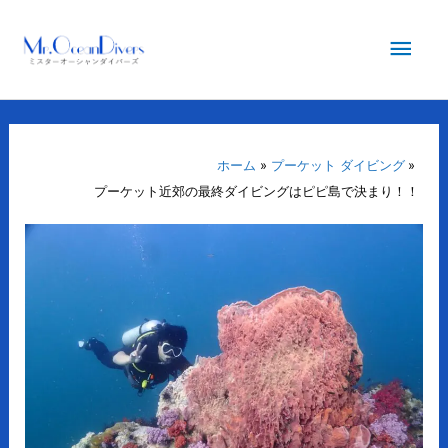
内
メ
容
を
イ
ス
キ
ン
ッ
プ
ホーム
プーケット ダイビング
メ
プーケット近郊の最終ダイビングはピピ島で決まり！！
ニ
ュ
ー