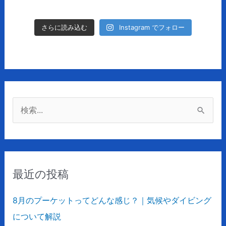
Instagram でフォロー
さらに読み込む
検
索
対
象
最近の投稿
:
8月のプーケットってどんな感じ？｜気候やダイビング
について解説