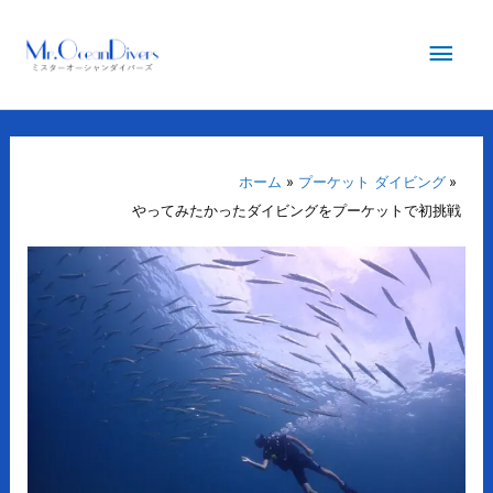
内
メ
容
を
イ
ス
キ
ン
ッ
プ
ホーム
プーケット ダイビング
メ
やってみたかったダイビングをプーケットで初挑戦
ニ
ュ
ー