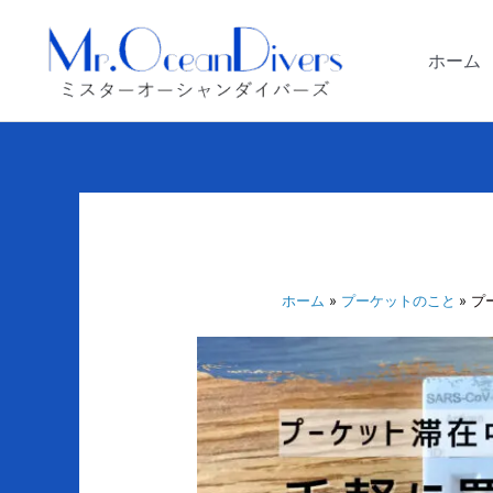
内
容
ホーム
を
ス
キ
ッ
プ
ホーム
プーケットのこと
プ