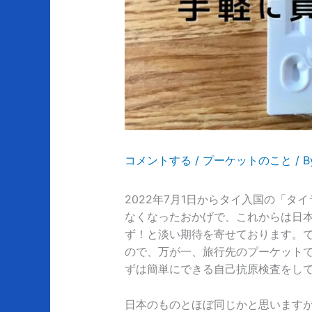
コメントする
/
プーケットのこと
/ 
2022年7月1日からタイ入国の「
なくなったおかげで、これからは日
ず！と淡い期待を寄せております。
ので、万が一、旅行先のプーケット
ずは簡単にできる自己抗原検査をし
日本のものとほぼ同じかと思います