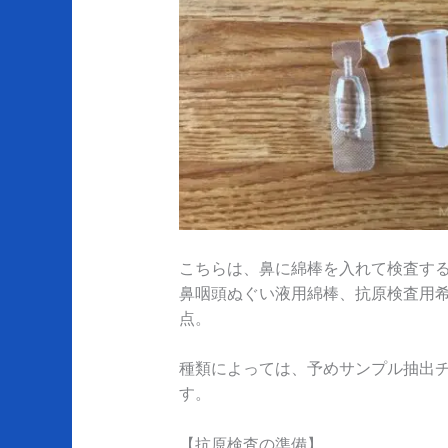
こちらは、鼻に綿棒を入れて検査す
鼻咽頭ぬぐい液用綿棒、抗原検査用
点。
種類によっては、予めサンプル抽出
す。
【抗原検査の準備】