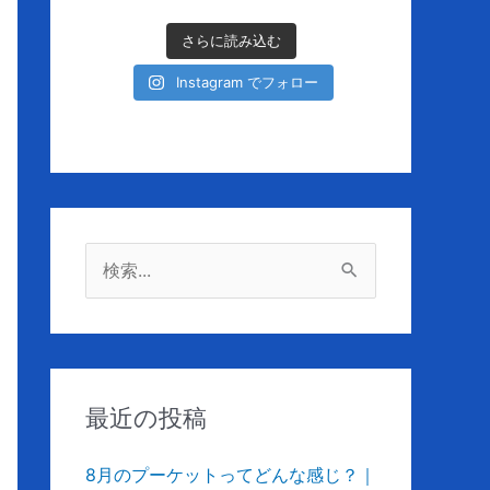
さらに読み込む
Instagram でフォロー
検
索
対
象
:
最近の投稿
8月のプーケットってどんな感じ？｜