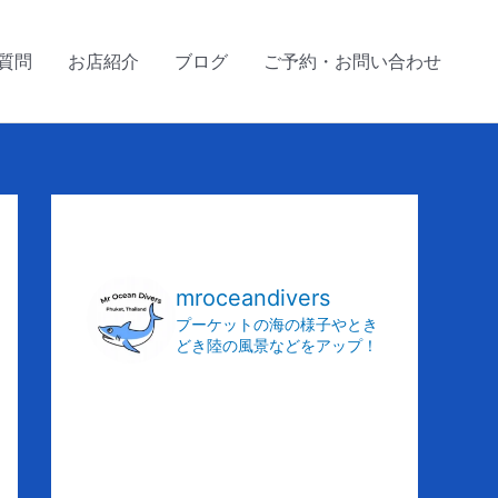
質問
お店紹介
ブログ
ご予約・お問い合わせ
ア
ー
カ
mroceandivers
イ
プーケットの海の様子やとき
どき陸の風景などをアップ！
ブ