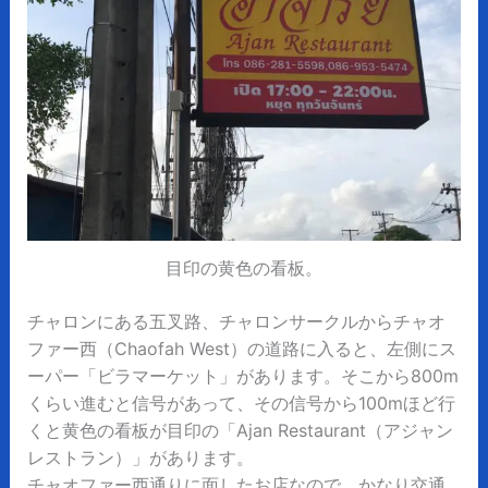
目印の黄色の看板。
チャロンにある五叉路、チャロンサークルからチャオ
ファー西（Chaofah West）の道路に入ると、左側にス
ーパー「ビラマーケット」があります。そこから800m
くらい進むと信号があって、その信号から100mほど行
くと黄色の看板が目印の「Ajan Restaurant（アジャン
レストラン）」があります。
チャオファー西通りに面したお店なので、かなり交通