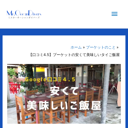
内
メ
容
を
イ
ス
キ
ン
ッ
プ
ホーム
プーケットのこと
メ
【口コミ4.5】プーケットの安くて美味しいタイご飯屋
ニ
ュ
ー