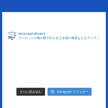
ア
ー
カ
mroceandivers
プーケットの海の様子やときどき陸の風景などをアップ！
イ
ブ
Instagram でフォロー
さらに読み込む