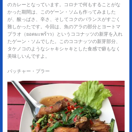
のカレーとなっています。コロナで何もすることがな
かった期間は、このゲーン・ソムも作ってみました
が、酸っぱさ、辛さ、そしてコクのバランスがすごく
難しかったです。今回は、魚のアラの部分とヨートマ
プラオ（ยอดมะพร้าว）というココナッツの新芽を入れ
たゲーン・ソムでした。このココナッツの新芽部分、
タケノコのようなシャキシャキとした食感で癖もなく
美味しいんですよ。
パッチャー・プラー