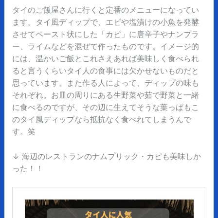
タイのご飯屋さんに行くと定番のメニューになってい
ます。タイ風ディップで、エビや塩漬けの小魚を発酵
させてペースト状にした「カピ」に唐辛子やナンプラ
ー、ライムなどを混ぜて作ったものです。イメージ的
には、温かいご飯とこれさえあれば美味しく食べられ
ると言うくらいタイ人の食事には欠かせないものだと
思っています。また作る人によって、ディップの味も
それぞれ。お皿の周りにある生野菜や茹で野菜と一緒
に食べるのですが、その辺に生えてそうな葉っぱもこ
のタイ風ディップなら抵抗なく食べれてしまうんで
す。笑
↓ 海辺のレストランのナムプリック・カピも美味しか
った！！