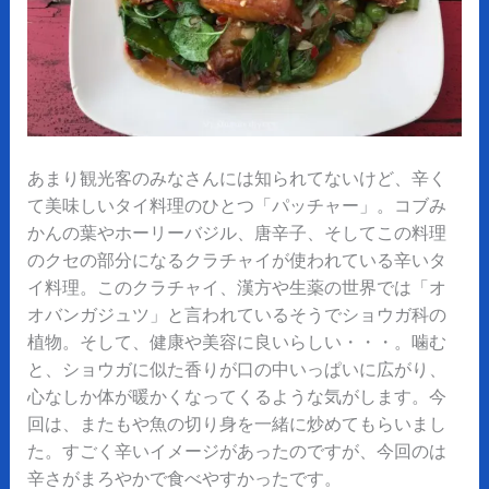
あまり観光客のみなさんには知られてないけど、辛く
て美味しいタイ料理のひとつ「パッチャー」。コブみ
かんの葉やホーリーバジル、唐辛子、そしてこの料理
のクセの部分になるクラチャイが使われている辛いタ
イ料理。このクラチャイ、漢方や生薬の世界では「オ
オバンガジュツ」と言われているそうでショウガ科の
植物。そして、健康や美容に良いらしい・・・。噛む
と、ショウガに似た香りが口の中いっぱいに広がり、
心なしか体が暖かくなってくるような気がします。今
回は、またもや魚の切り身を一緒に炒めてもらいまし
た。すごく辛いイメージがあったのですが、今回のは
辛さがまろやかで食べやすかったです。