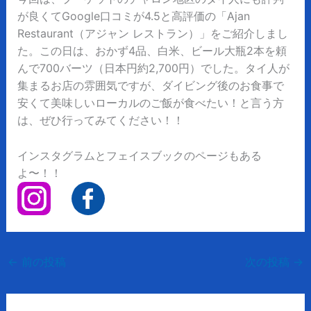
が良くてGoogle口コミが4.5と高評価の「Ajan
Restaurant（アジャン レストラン）」をご紹介しまし
た。この日は、おかず4品、白米、ビール大瓶2本を頼
んで700バーツ（日本円約2,700円）でした。タイ人が
集まるお店の雰囲気ですが、ダイビング後のお食事で
安くて美味しいローカルのご飯が食べたい！と言う方
は、ぜひ行ってみてください！！
インスタグラムとフェイスブックのページもある
よ〜！！
←
前の投稿
次の投稿
→