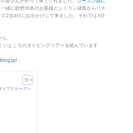
」の皆さんがやって来てくれました。
シーズン頭に
一緒に総勢10名のお客様とシミラン諸島からリチ
ズ2泊3日にお出かけして来ました。それでは3日
から。
くいところのダイビングツアーを組んでいます
blog.jp/
」
ダイブクルーズへ