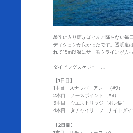
暑季に入り雨がほとんど降らない毎
ディションが良かったです。透明度は
れて15m以深にサーモクラインが入
ダイビングスケジュール
【1日目】
1本目 スナッパーアレー（#9）
2本目 ノースポイント（#9）
3本目 ウエストリッジ（ボン島）
4本目 タチャイリーフ（ナイトダイ
【2日目】
1本目 リチェリューロック