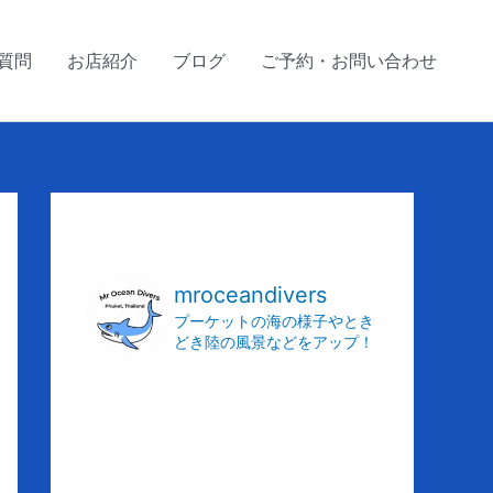
質問
お店紹介
ブログ
ご予約・お問い合わせ
ア
ー
カ
mroceandivers
イ
プーケットの海の様子やとき
どき陸の風景などをアップ！
ブ