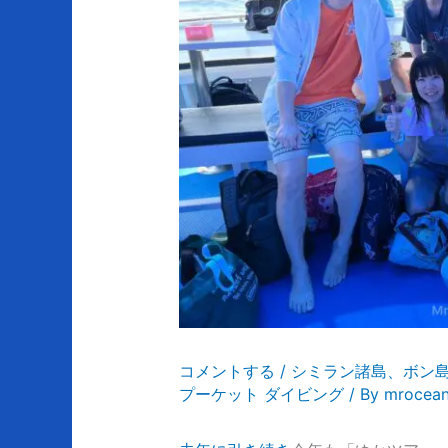
コメントする
/
シミラン諸島、ボン
プーケット ダイビング
/ By
mrocea