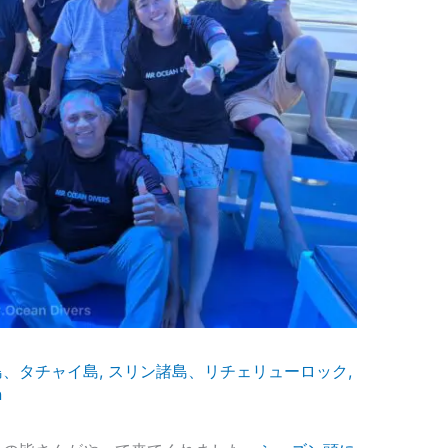
島、タチャイ島
,
スリン諸島、リチェリューロック
,
n