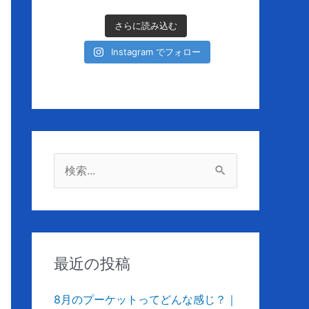
さらに読み込む
Instagram でフォロー
検
索
対
象
:
最近の投稿
8月のプーケットってどんな感じ？｜