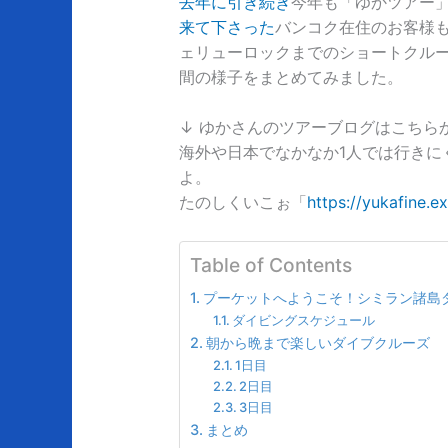
去年に引き続き
今年も「ゆかツアー
来て下さった
バンコク在住のお客様も
ェリューロックまでのショートクルー
間の様子をまとめてみました。
↓ ゆかさんのツアーブログはこちら
海外や日本でなかなか1人では行きに
よ。
たのしくいこぉ「
https://yukafine.ex
Table of Contents
プーケットへようこそ！シミラン諸島
ダイビングスケジュール
朝から晩まで楽しいダイブクルーズ
1日目
2日目
3日目
まとめ