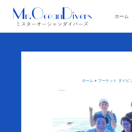
内
容
ホーム
を
ス
キ
ッ
プ
ホーム
プーケット ダイビ