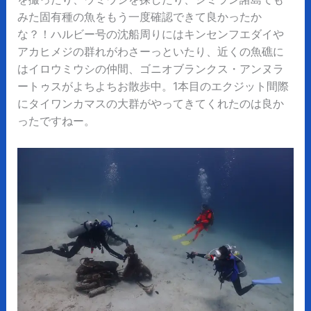
みた固有種の魚をもう一度確認できて良かったか
な？！ハルビー号の沈船周りにはキンセンフエダイや
アカヒメジの群れがわさーっといたり、近くの魚礁に
はイロウミウシの仲間、ゴニオブランクス・アンヌラ
ートゥスがよちよちお散歩中。1本目のエクジット間際
にタイワンカマスの大群がやってきてくれたのは良か
ったですねー。