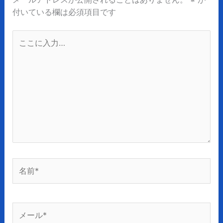
付いている欄は必須項目です
こ
こ
に
入
力…
名
前
*
メ
ー