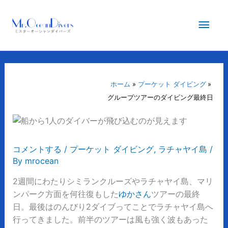
内
メ
容
を
イ
ス
キ
ン
ッ
プ
ホーム
プーケット ダイビング
メ
グループツアーのダイビング最終日
ニ
ュ
コメントする
/
プーケット ダイビング
,
ラチャヤイ島
/
By
mrocean
ー
2週間にわたりシミランクルーズやラチャヤイ島、マリ
ンパーク方面を何往復もした
ゆかさん
ツアーの最終
日。最後はのんびり2ダイブってことでラチャヤイ島へ
行ってきました。前半のツアーは風も強く波もあった