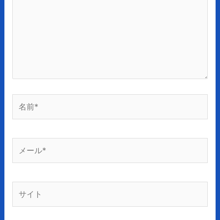
入
力…
名
前
*
メ
ー
ル
*
サ
イ
ト