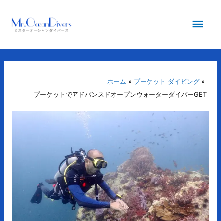
内
メ
容
を
イ
ス
キ
ン
ッ
プ
ホーム
プーケット ダイビング
メ
プーケットでアドバンスドオープンウォーターダイバーGET
ニ
ュ
ー