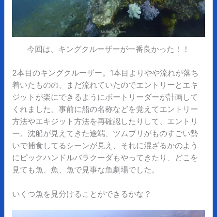
今回は、キングクルーザーが一番良かった！！
2本目のキングクルーザー。1本目よりやや流れが落ち
着いたものの、まだ流れていたのでエントリーとエキ
ジットが楽にできるようにボートリーダーが計画して
くれました。事前に船の名称などを覚えてエントリー
方法やエキジット方法を再確認したりして、エントリ
ー。沈船が見えてきた途端、ツムブリがものすごい勢
いで捕食してるシーンが見え、それに混ざるかのよう
にピックハンドルバラクーダもやってきたり、どこを
見ても魚、魚、魚で見事な魚劇場でした。
いくつ魚を見分けることができるかな？