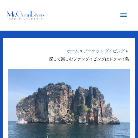
内
メ
容
を
イ
ス
キ
ン
ッ
プ
ホーム
プーケット ダイビング
メ
探して楽しむファンダイビングはドクマイ島
ニ
ュ
ー