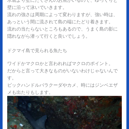
壁に沿って泳いでいきます。
流れの強さは周期によって変わりますが、強い時は、
あっという間に流されて島の端にたどり着きます。
流れの当たらないところもあるので、うまく島の影に
隠れながら潜って行くと良いでしょう。
ドクマイ島で見られる魚たち
ワイドかマクロかと言われればマクロのポイント。
だからと言って大きなものがいないわけじゃないんで
す。
ピックハンドルバラクーダやカメ、時にはジンベエザ
メも出たりもします。