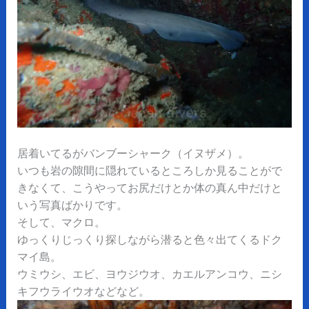
居着いてるがバンブーシャーク（イヌザメ）。
いつも岩の隙間に隠れているところしか見ることがで
きなくて、こうやってお尻だけとか体の真ん中だけと
いう写真ばかりです。
そして、マクロ。
ゆっくりじっくり探しながら潜ると色々出てくるドク
マイ島。
ウミウシ、エビ、ヨウジウオ、カエルアンコウ、ニシ
キフウライウオなどなど。