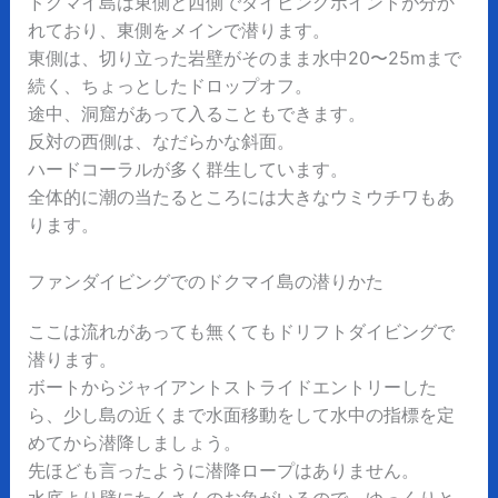
ドクマイ島は東側と西側でダイビングポイントが分か
れており、東側をメインで潜ります。
東側は、切り立った岩壁がそのまま水中20〜25mまで
続く、ちょっとしたドロップオフ。
途中、洞窟があって入ることもできます。
反対の西側は、なだらかな斜面。
ハードコーラルが多く群生しています。
全体的に潮の当たるところには大きなウミウチワもあ
ります。
ファンダイビングでのドクマイ島の潜りかた
ここは流れがあっても無くてもドリフトダイビングで
潜ります。
ボートからジャイアントストライドエントリーした
ら、少し島の近くまで水面移動をして水中の指標を定
めてから潜降しましょう。
先ほども言ったように潜降ロープはありません。
水底より壁にたくさんのお魚がいるので、ゆっくりと