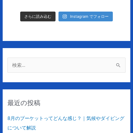
Instagram でフォロー
さらに読み込む
検
索
対
象
最近の投稿
:
8月のプーケットってどんな感じ？｜気候やダイビング
について解説