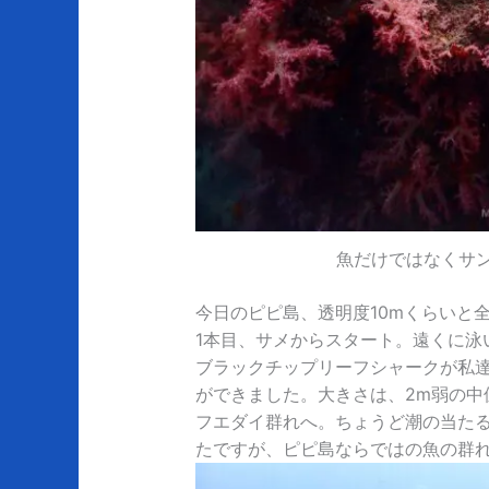
魚だけではなくサ
今日のピピ島、透明度10mくらいと
1本目、サメからスタート。遠くに泳
ブラックチップリーフシャークが私
ができました。大きさは、2m弱の中
フエダイ群れへ。ちょうど潮の当た
たですが、ピピ島ならではの魚の群