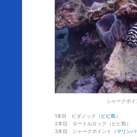
シャークポイ
1本目 ビダノック（
ピピ島
）
2本目 タートルロック（ピピ島）
3本目 シャークポイント（
マリンパ