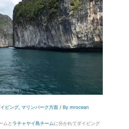
ダイビング
,
マリンパーク方面
/ By
mrocean
ームと
ラチャヤイ島チーム
に分かれてダイビング