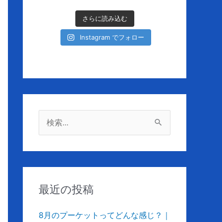
さらに読み込む
Instagram でフォロー
検
索
対
象
:
最近の投稿
8月のプーケットってどんな感じ？｜