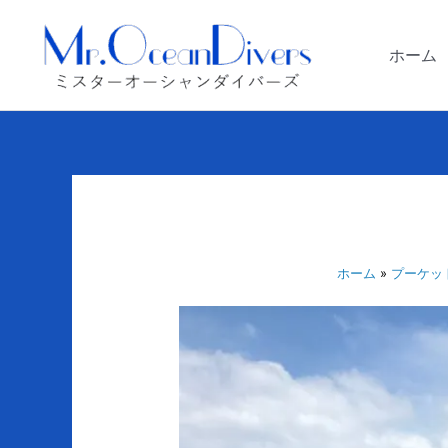
内
容
ホーム
を
ス
キ
ッ
プ
ホーム
プーケッ