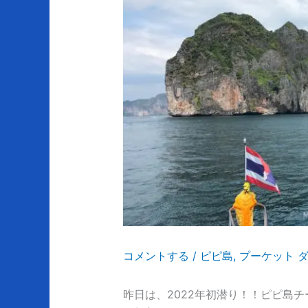
コメントする
/
ピピ島
,
プーケット 
昨日は、2022年初潜り！！ピピ島チ