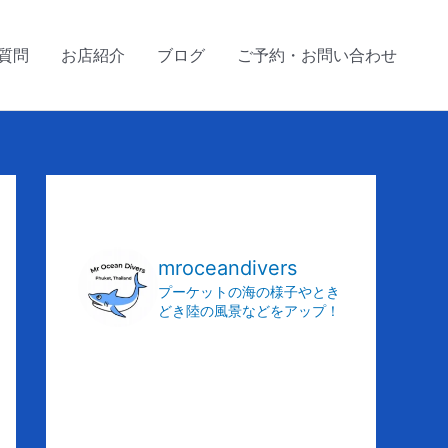
質問
お店紹介
ブログ
ご予約・お問い合わせ
ア
ー
カ
mroceandivers
イ
プーケットの海の様子やとき
どき陸の風景などをアップ！
ブ