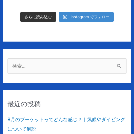
Instagram でフォロー
さらに読み込む
検
索
対
象
最近の投稿
:
8月のプーケットってどんな感じ？｜気候やダイビング
について解説