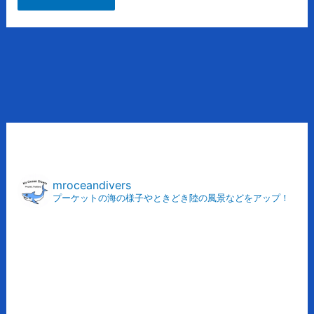
ア
ー
カ
mroceandivers
プーケットの海の様子やときどき陸の風景などをアップ！
イ
ブ