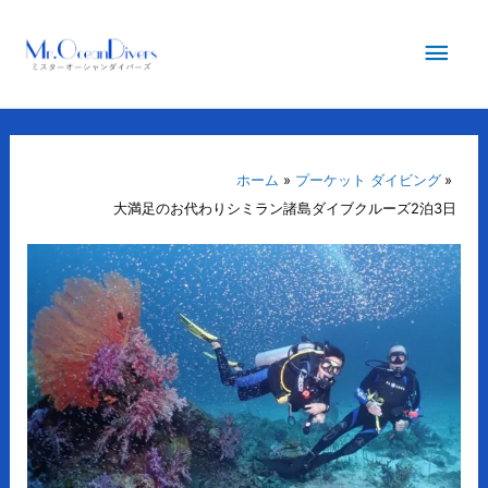
内
メ
容
を
イ
ス
キ
ン
ッ
プ
ホーム
プーケット ダイビング
メ
大満足のお代わりシミラン諸島ダイブクルーズ2泊3日
ニ
ュ
ー