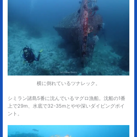
横に倒れているツナレック。
シミラン諸島5番に沈んでいるマグロ漁船。沈船の1番
上で29m、水底で32-35mとやや深いダイビングポイ
ント。