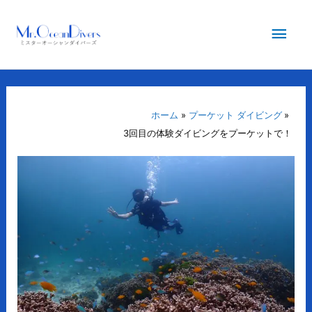
内
メ
容
を
イ
ス
キ
ン
ッ
プ
ホーム
プーケット ダイビング
メ
3回目の体験ダイビングをプーケットで！
ニ
ュ
ー