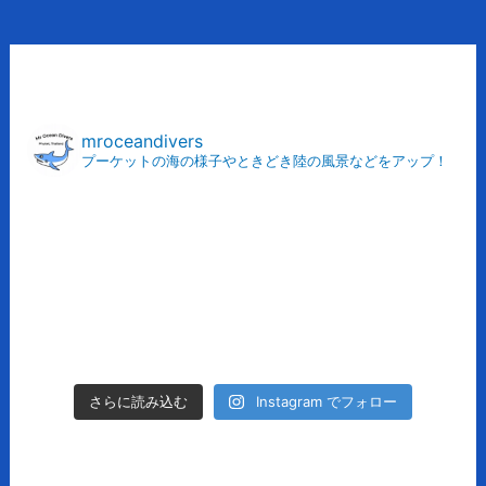
ア
ー
カ
mroceandivers
プーケットの海の様子やときどき陸の風景などをアップ！
イ
ブ
Instagram でフォロー
さらに読み込む