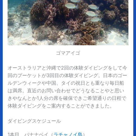
ゴマアイゴ
オーストラリアと沖縄で2回の体験ダイビングをして今
回のプーケットが3回目の体験ダイビング。日本のゴー
ルデンウィークや中国、タイの祝日とも重なり毎日船
は満席。直近のお問い合わせでどうなることやと思い
きやなんとか1人分の席を確保できご希望通りの日程で
体験ダイビングをご案内することができました。
ダイビングスケジュール
1本目 バナナベイ（
ラチャノイ島
）