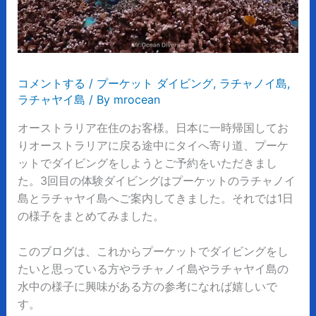
コメントする
/
プーケット ダイビング
,
ラチャノイ島
,
ラチャヤイ島
/ By
mrocean
オーストラリア在住のお客様。日本に一時帰国してお
りオーストラリアに戻る途中にタイへ寄り道、プーケ
ットでダイビングをしようとご予約をいただきまし
た。3回目の体験ダイビングはプーケットのラチャノイ
島とラチャヤイ島へご案内してきました。それでは1日
の様子をまとめてみました。
このブログは、これからプーケットでダイビングをし
たいと思っている方やラチャノイ島やラチャヤイ島の
水中の様子に興味がある方の参考になれば嬉しいで
す。