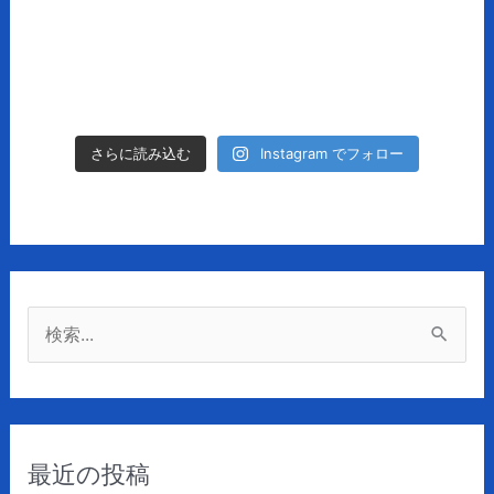
Instagram でフォロー
さらに読み込む
検
索
対
象
最近の投稿
: