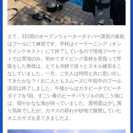
さて、2日間のオープンウォーターダイバー講習の最初
はプールにて練習です。学科はイーラーニング（オン
ラインテキスト）にて終了しているので現地プーケッ
トでは実地のみ。初めてダイビング器材を背負って呼
吸をした奥様は、とても冷静で淡々とスキル練習をこ
なしていました。一方、ご主人は時間と共に思い出し
てきたかな？！お二人ともスムーズに午前中のプール
講習は終了しました。午後からはカタビーチでビーチ
ダイブを1回。すごい量のビーチパラソルの向こう側に
は、穏やかなな海が待っていました。透明度は少し濁
り気味でしたが、カマスの群れや砂地で擬態していた
オニカサゴを見てきましたよ。