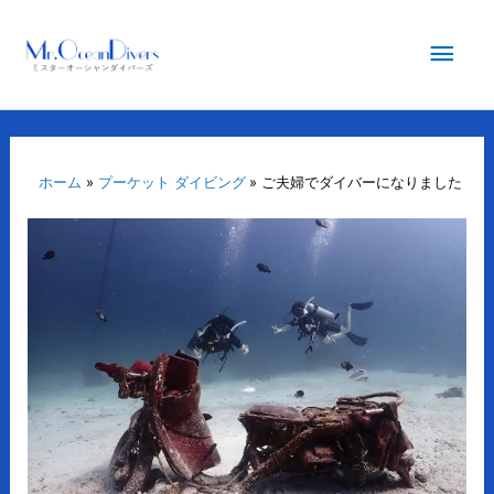
内
メ
容
を
イ
ス
キ
ン
ッ
プ
ホーム
プーケット ダイビング
ご夫婦でダイバーになりました
メ
ニ
ュ
ー