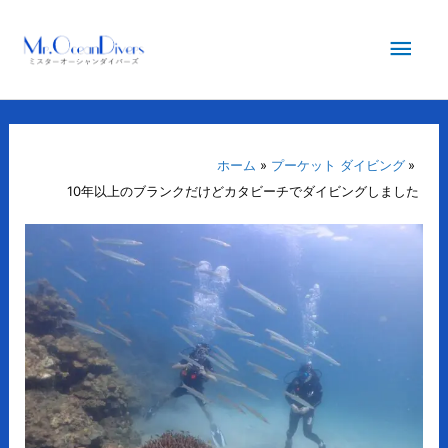
内
メ
容
を
イ
ス
キ
ン
ッ
プ
ホーム
プーケット ダイビング
メ
10年以上のブランクだけどカタビーチでダイビングしました
ニ
ュ
ー