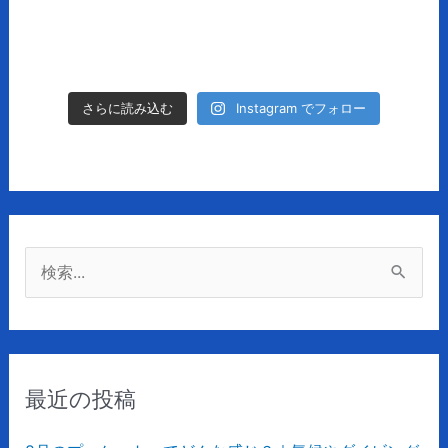
Instagram でフォロー
さらに読み込む
検
索
対
象
最近の投稿
: