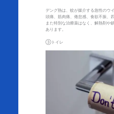
デング熱は、蚊が媒介する急性のウ
頭痛、筋肉痛、倦怠感、食欲不振、
また特別な治療薬はなく、解熱剤や
あります。
③トイレ