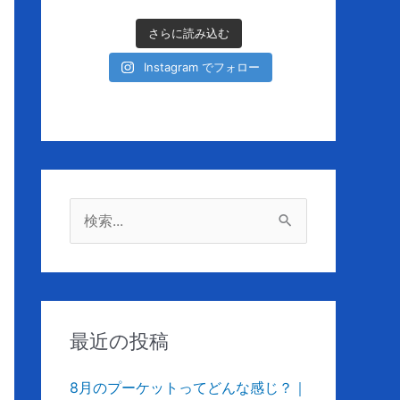
さらに読み込む
Instagram でフォロー
検
索
対
象
:
最近の投稿
8月のプーケットってどんな感じ？｜