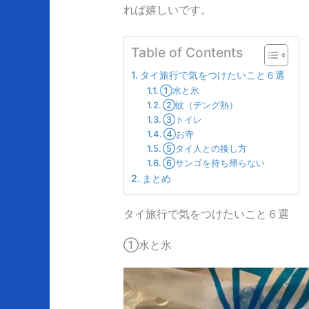
れば嬉しいです。
Table of Contents
タイ旅行で気をつけたいこと６選
①水と氷
②蚊（デング熱）
③トイレ
④お寺
⑤タイ人との接し方
⑥サンゴを持ち帰らない
まとめ
タイ旅行で気をつけたいこと６選
①水と氷