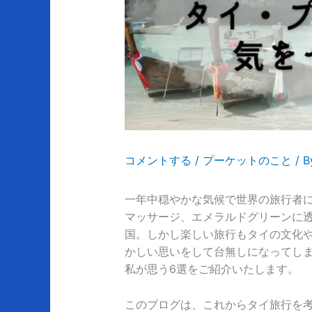
コメントする
/
プーケットのこと
/ 
一年中穏やかな気候で世界の旅行者
マッサージ、エメラルドグリーンに
国。しかし楽しい旅行もタイの文化
かしい思いをして台無しになってし
私が思う6選をご紹介いたします。
このブログは、これからタイ旅行を