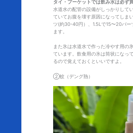
タイ・プーケットでは飲み水は必ず
水道水の配管の設備がしっかりして
ていてお腹を壊す原因になってしまいま
ツ(約30-40円）、1.5Lで15〜2
ます。
また氷は水道水で作った冷やす用の
ています。飲食用の氷は筒状になっ
るので覚えておくといいですよ。
②蚊（デング熱）