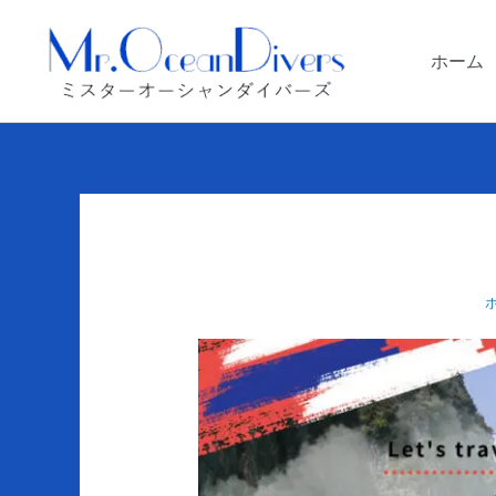
内
容
ホーム
を
ス
キ
ッ
プ