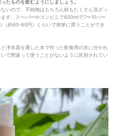
買ったものを飲むようにしましょう。
いないので、不純物はもちろん錆もたくさん混ざっ
す。スーパーやコンビニで600mlで7〜10バー
0バーツ（約60-80円）くらいで簡単に買うことができ
氷と浄水器を通した水で作った飲食用の氷に分かれ
ていて間違って使うことがないように区別されてい