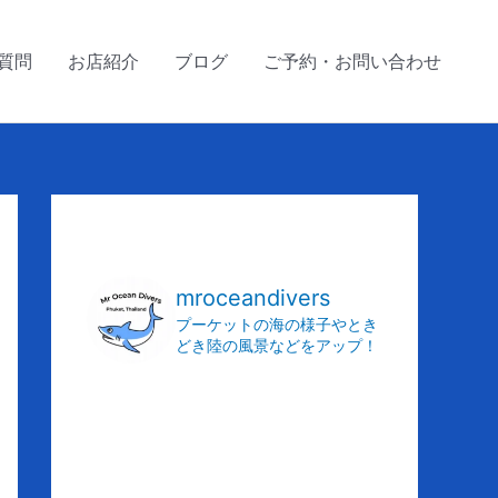
質問
お店紹介
ブログ
ご予約・お問い合わせ
ア
ー
カ
mroceandivers
イ
プーケットの海の様子やとき
どき陸の風景などをアップ！
ブ