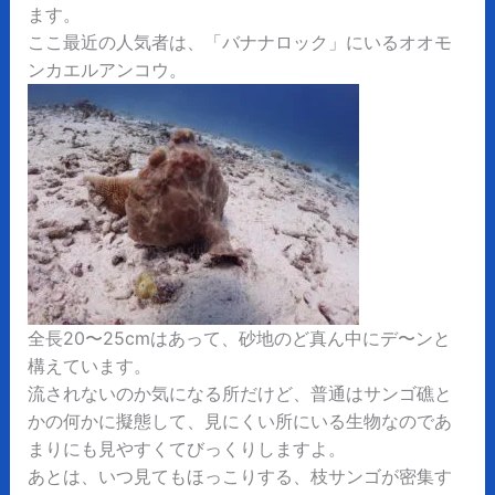
ます。
ここ最近の人気者は、「バナナロック」にいるオオモ
ンカエルアンコウ。
全長20〜25cmはあって、砂地のど真ん中にデ〜ンと
構えています。
流されないのか気になる所だけど、普通はサンゴ礁と
かの何かに擬態して、見にくい所にいる生物なのであ
まりにも見やすくてびっくりしますよ。
あとは、いつ見てもほっこりする、枝サンゴが密集す