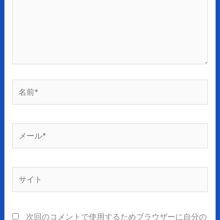
力…
名
前
*
メ
ー
ル
*
サ
イ
ト
次回のコメントで使用するためブラウザーに自分の