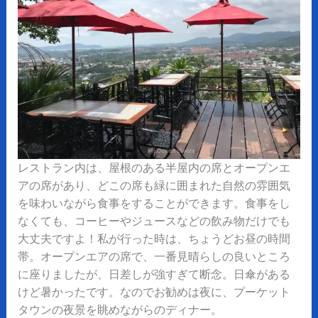
レストラン内は、屋根のある半屋内の席とオープンエ
アの席があり、どこの席も緑に囲まれた自然の雰囲気
を味わいながら食事をすることができます。食事をし
なくても、コーヒーやジュースなどの飲み物だけでも
大丈夫ですよ！私が行った時は、ちょうどお昼の時間
帯。オープンエアの席で、一番見晴らしの良いところ
に座りましたが、日差しが強すぎて断念。日傘がある
けど暑かったです。なのでお勧めは夜に、プーケット
タウンの夜景を眺めながらのディナー。