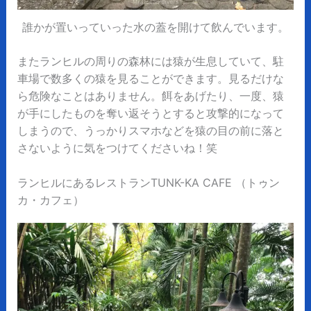
誰かが置いっていった水の蓋を開けて飲んでいます。
またランヒルの周りの森林には猿が生息していて、駐
車場で数多くの猿を見ることができます。見るだけな
ら危険なことはありません。餌をあげたり、一度、猿
が手にしたものを奪い返そうとすると攻撃的になって
しまうので、うっかりスマホなどを猿の目の前に落と
さないように気をつけてくださいね！笑
ランヒルにあるレストランTUNK-KA CAFE （トゥン
カ・カフェ）