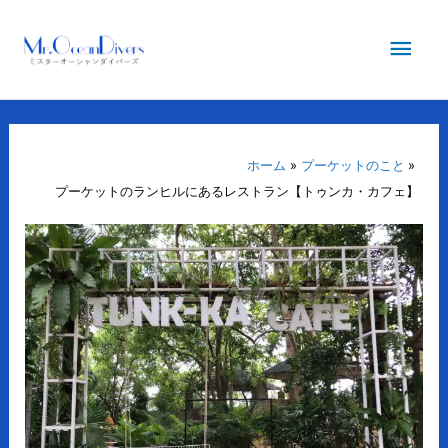
内
メ
容
を
イ
ス
キ
ン
ッ
プ
ホーム
プーケットのこと
メ
プーケットのランヒルにあるレストラン【トゥンカ・カフェ】
ニ
ュ
ー