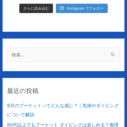
Instagram でフォロー
さらに読み込む
検
索
対
象
最近の投稿
:
8月のプーケットってどんな感じ？｜気候やダイビング
について解説
60代以上でもプーケット ダイビングは楽しめる？無理