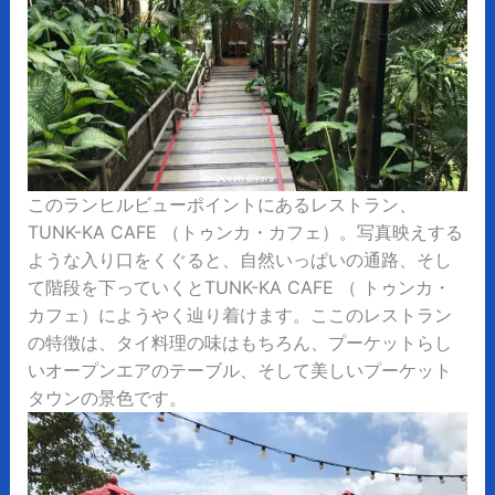
このランヒルビューポイントにあるレストラン、
TUNK-KA CAFE （トゥンカ・カフェ）。写真映えする
ような入り口をくぐると、自然いっぱいの通路、そし
て階段を下っていくとTUNK-KA CAFE （ トゥンカ・
カフェ）にようやく辿り着けます。ここのレストラン
の特徴は、タイ料理の味はもちろん、プーケットらし
いオープンエアのテーブル、そして美しいプーケット
タウンの景色です。