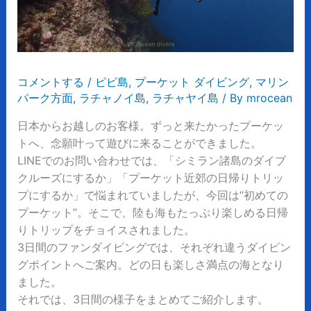
コメントする
/
ピピ島
,
プーケット ダイビング
,
マリン
パーク方面
,
ラチャノイ島
,
ラチャヤイ島
/ By
mrocean
日本からお越しのお客様。ずっと来たかったプーケッ
トへ、念願叶って遊びに来ることができました。
LINEでのお問い合わせでは、「シミラン諸島のダイブ
クルーズにするか」「プーケット近郊の日帰りトリッ
プにするか」で悩まれていましたが、今回は“初めての
プーケット”。そこで、陸も海もたっぷり楽しめる日帰
りトリップをチョイスされました。
3日間のファンダイビングでは、それぞれ違うダイビン
グポイントへご案内。どの日も楽しさ満点の海となり
ました。
それでは、3日間の様子をまとめてご紹介します。