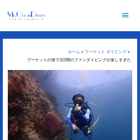
内
メ
容
を
イ
ス
キ
ン
ッ
プ
ホーム
プーケット ダイビング
メ
プーケットの海で3日間のファンダイビングが楽しすぎた
ニ
ュ
ー