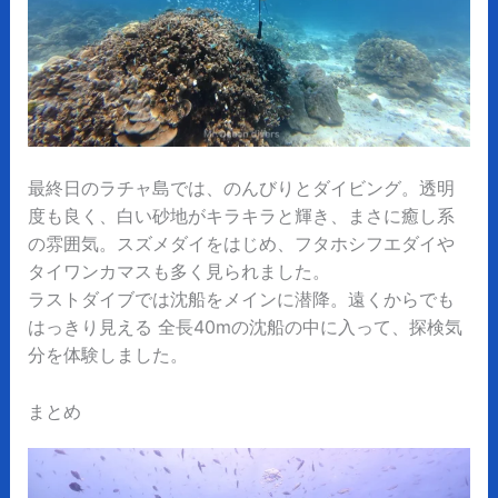
最終日のラチャ島では、のんびりとダイビング。透明
度も良く、白い砂地がキラキラと輝き、まさに癒し系
の雰囲気。スズメダイをはじめ、フタホシフエダイや
タイワンカマスも多く見られました。
ラストダイブでは沈船をメインに潜降。遠くからでも
はっきり見える 全長40mの沈船の中に入って、探検気
分を体験しました。
まとめ