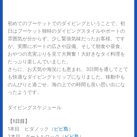
初めてのプーケットでのダイビングということで、初
日はプーケット独特のダイビングスタイルやボートの
雰囲気が分からず、少し緊張気味だったお客様。です
が、実際にボートの広さや設備、そして朝食や昼食、
おやつの充実ぶりを見て大興奮！大好きなタイ料理を
たっぷり楽しんでいました。
さらに、お天気や海況にも恵まれ、3日間を通してとて
も快適なダイビングトリップになりました。移動中も
のんびりと過ごせ、海の上での時間も良い思い出にな
ったようです。
ダイビングスケジュール
【1日目】
1本目 ビダノック（
ピピ島
）
2本目 タートルロック（
ピピ島
）