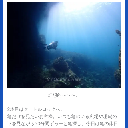
幻想的〜〜〜。
2本目はタートルロックへ。
亀だけを見たいお客様。いつも亀のいる広場や珊瑚の
下を見ながら50分間ずっーと亀探し。今日は亀の休日