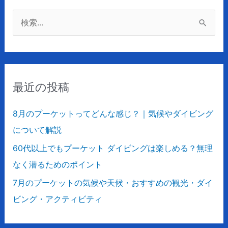
検
索
対
象
最近の投稿
:
8月のプーケットってどんな感じ？｜気候やダイビング
について解説
60代以上でもプーケット ダイビングは楽しめる？無理
なく潜るためのポイント
7月のプーケットの気候や天候・おすすめの観光・ダイ
ビング・アクティビティ