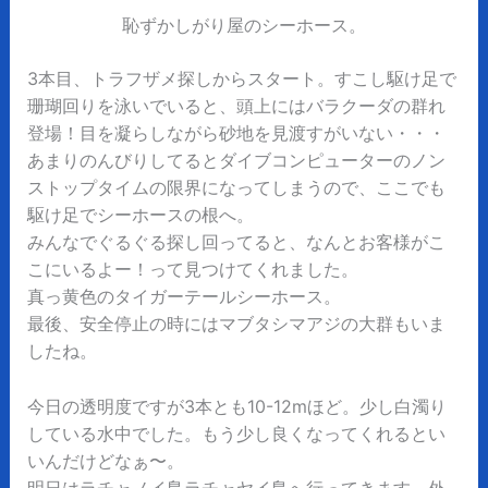
恥ずかしがり屋のシーホース。
3本目、トラフザメ探しからスタート。すこし駆け足で
珊瑚回りを泳いでいると、頭上にはバラクーダの群れ
登場！目を凝らしながら砂地を見渡すがいない・・・
あまりのんびりしてるとダイブコンピューターのノン
ストップタイムの限界になってしまうので、ここでも
駆け足でシーホースの根へ。
みんなでぐるぐる探し回ってると、なんとお客様がこ
こにいるよー！って見つけてくれました。
真っ黄色のタイガーテールシーホース。
最後、安全停止の時にはマブタシマアジの大群もいま
したね。
今日の透明度ですが3本とも10-12mほど。少し白濁り
している水中でした。もう少し良くなってくれるとい
いんだけどなぁ〜。
明日はラチャノイ島ラチャヤイ島へ行ってきます。外