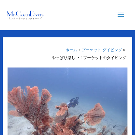
内
メ
容
を
イ
ス
キ
ン
ッ
プ
ホーム
プーケット ダイビング
メ
やっぱり楽しい！プーケットのダイビング
ニ
ュ
ー