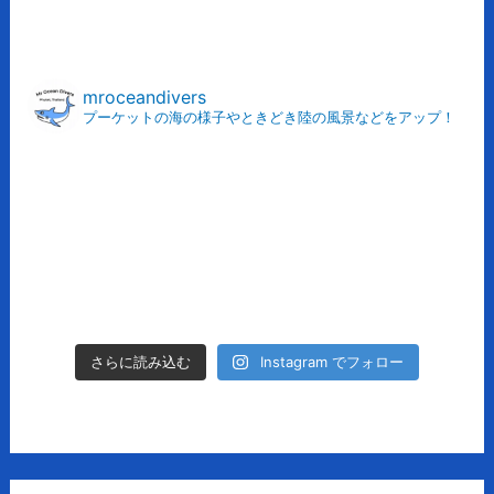
ア
ー
カ
mroceandivers
プーケットの海の様子やときどき陸の風景などをアップ！
イ
ブ
Instagram でフォロー
さらに読み込む