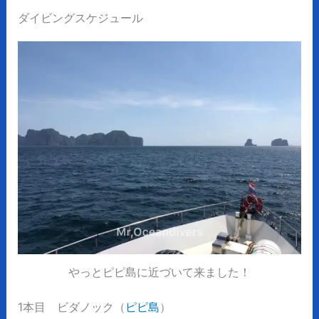
ダイビングスケジュール
やっとピピ島に近づいて来ました！
1本目 ビダノック（
ピピ島
）