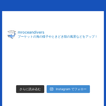
ア
ー
カ
mroceandivers
プーケットの海の様子やときどき陸の風景などをアップ！
イ
ブ
Instagram でフォロー
さらに読み込む