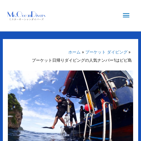
内
メ
容
を
イ
ス
キ
ン
ッ
プ
ホーム
プーケット ダイビング
メ
プーケット日帰りダイビングの人気ナンバー1はピピ島
ニ
ュ
ー