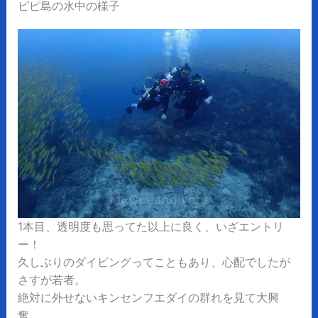
ピピ島の水中の様子
1本目、透明度も思ってた以上に良く、いざエントリ
ー！
久しぶりのダイビングってこともあり、心配でしたが
さすが若者。
絶対に外せないキンセンフエダイの群れを見て大興
奮。