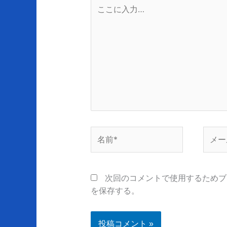
こ
こ
に
入
力…
名
メ
前
ー
*
ル
*
次回のコメントで使用するためブ
を保存する。