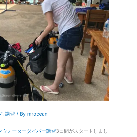
グ
,
講習
/ By
mrocean
プンウォーターダイバー講習
3日間がスタートしまし