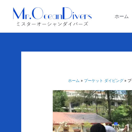
内
容
ホーム
を
ス
キ
ッ
プ
ホーム
プーケット ダイビング
プ