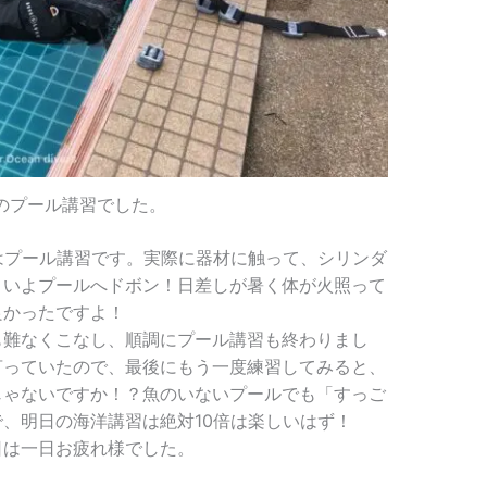
のプール講習でした。
はプール講習です。実際に器材に触って、シリンダ
よいよプールへドボン！日差しが暑く体が火照って
良かったですよ！
も難なくこなし、順調にプール講習も終わりまし
言っていたので、最後にもう一度練習してみると、
じゃないですか！？魚のいないプールでも「すっご
、明日の海洋講習は絶対10倍は楽しいはず！
日は一日お疲れ様でした。