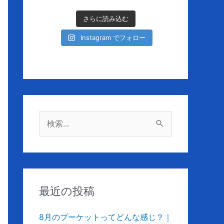
さらに読み込む
Instagram でフォロー
検
索
対
象
:
最近の投稿
8月のプーケットってどんな感じ？｜