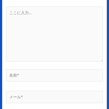
こ
こ
に
入
力…
名
前
*
メ
ー
ル