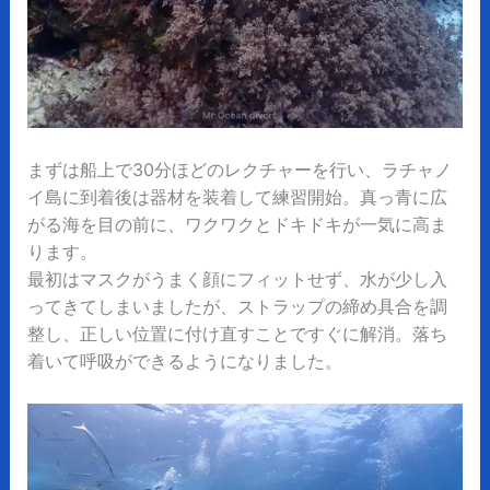
まずは船上で30分ほどのレクチャーを行い、ラチャノ
イ島に到着後は器材を装着して練習開始。真っ青に広
がる海を目の前に、ワクワクとドキドキが一気に高ま
ります。
最初はマスクがうまく顔にフィットせず、水が少し入
ってきてしまいましたが、ストラップの締め具合を調
整し、正しい位置に付け直すことですぐに解消。落ち
着いて呼吸ができるようになりました。