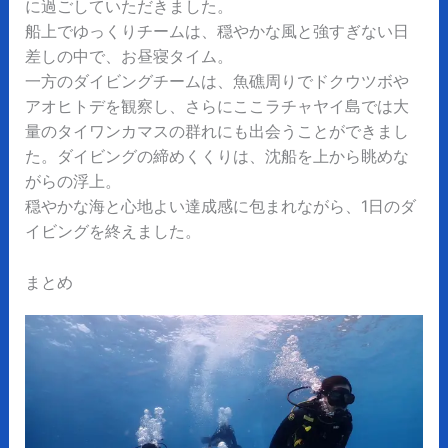
に過ごしていただきました。
船上でゆっくりチームは、穏やかな風と強すぎない日
差しの中で、お昼寝タイム。
一方のダイビングチームは、魚礁周りでドクウツボや
アオヒトデを観察し、さらにここラチャヤイ島では大
量のタイワンカマスの群れにも出会うことができまし
た。ダイビングの締めくくりは、沈船を上から眺めな
がらの浮上。
穏やかな海と心地よい達成感に包まれながら、1日のダ
イビングを終えました。
まとめ