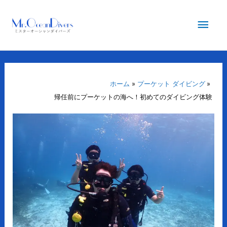
内
メ
容
を
イ
ス
キ
ン
ッ
プ
ホーム
プーケット ダイビング
メ
帰任前にプーケットの海へ！初めてのダイビング体験
ニ
ュ
ー