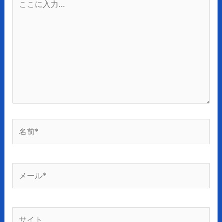
こ
に
入
力…
名
前
*
メ
ー
ル
*
サ