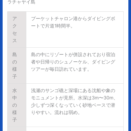
ラチャヤイ島
ア
プーケットチャロン港からダイビングボ
ク
ートで片道1時間半。
セ
ス
島
島の中にリゾートが併設されており宿泊
の
者や日帰りのシュノーケル、ダイビング
様
ツアーが毎日訪れています。
子
水
浅瀬のサンゴ礁と深場にある沈船や象の
中
モニュメントが見所。水深は3m〜30m、
の
少しずつ深くなっていく砂地ベースで潜
様
りやすい。流れは弱め。
子