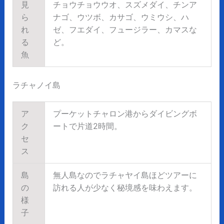
見
チョウチョウウオ、スズメダイ、チンア
ら
ナゴ、ウツボ、カサゴ、ウミウシ、ハ
れ
ゼ、フエダイ、フュージラー、カマスな
る
ど。
魚
ラチャノイ島
ア
プーケットチャロン港からダイビングボ
ク
ートで片道2時間。
セ
ス
島
無人島なのでラチャヤイ島ほどツアーに
の
訪れる人が少なく秘境感を味わえます。
様
子