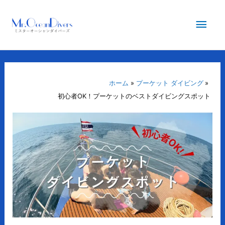
内
メ
容
を
イ
ス
キ
ン
ッ
プ
ホーム
プーケット ダイビング
メ
初心者OK！プーケットのベストダイビングスポット
ニ
ュ
ー