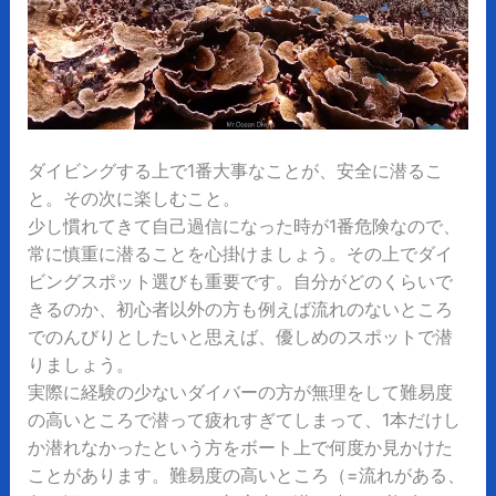
ダイビングする上で1番大事なことが、安全に潜るこ
と。その次に楽しむこと。
少し慣れてきて自己過信になった時が1番危険なので、
常に慎重に潜ることを心掛けましょう。その上でダイ
ビングスポット選びも重要です。自分がどのくらいで
きるのか、初心者以外の方も例えば流れのないところ
でのんびりとしたいと思えば、優しめのスポットで潜
りましょう。
実際に経験の少ないダイバーの方が無理をして難易度
の高いところで潜って疲れすぎてしまって、1本だけし
か潜れなかったという方をボート上で何度か見かけた
ことがあります。難易度の高いところ（=流れがある、