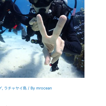
グ
,
ラチャヤイ島
/ By
mrocean