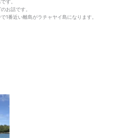
ホです。
グのお話です。
で1番近い離島がラチャヤイ島になります。