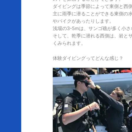
ダイビングは季節によって東側と西
主に雨季に潜ることができる東側の
やバイクがあったりします。
浅場の3-5mは、サンゴ礁が多く小
そして、乾季に潜れる西側は、岩と
くみられます。
体験ダイビングってどんな感じ？