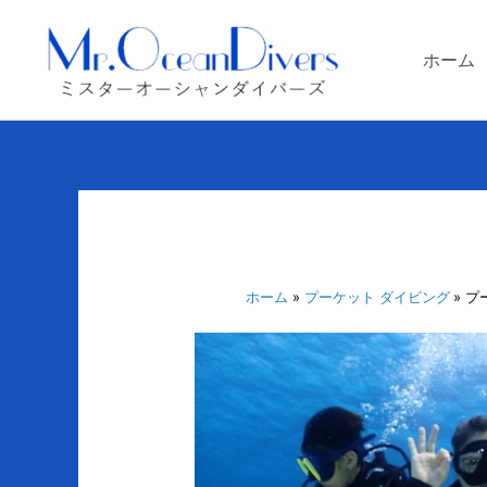
内
容
ホーム
を
ス
キ
ッ
プ
ホーム
プーケット ダイビング
プ