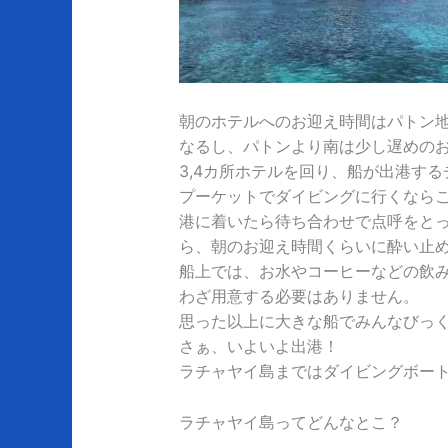
朝のホテルへのお迎え時間はパトン地
なるし、パトンより南は少し遅めの
3,4カ所ホテルを回り、船が出港す
プーケットでダイビングに行くなら
港に着いたら待ち合わせで点呼をと
ら、朝のお迎え時間くらいに酔い止
船上では、お水やコーヒーなどの飲
わざ用意する必要はありません。
思った以上に大きな船でみんなびっ
さぁ、いよいよ出港！
ラチャヤイ島まではダイビングボート
ラチャヤイ島ってどんなとこ？