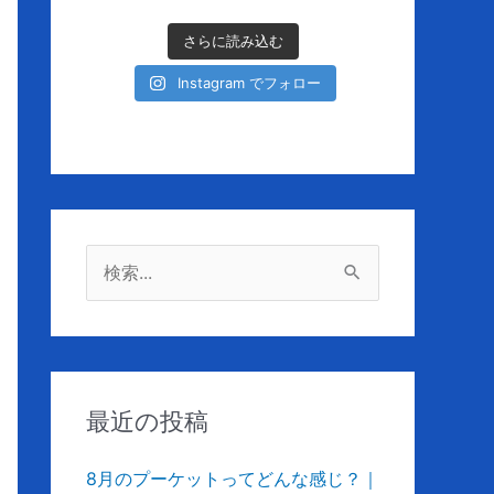
さらに読み込む
Instagram でフォロー
検
索
対
象
:
最近の投稿
8月のプーケットってどんな感じ？｜