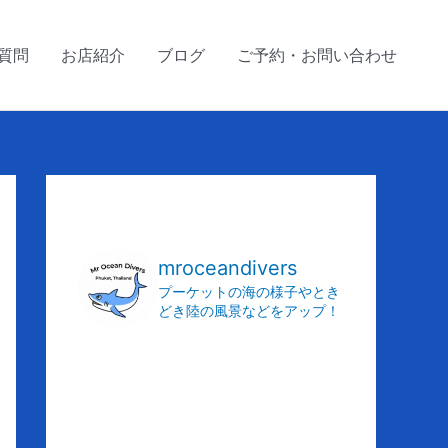
質問
お店紹介
ブログ
ご予約・お問い合わせ
ア
ー
カ
mroceandivers
イ
プーケットの海の様子やとき
どき陸の風景などをアップ！
ブ