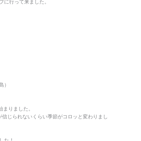
ブに行って来ました。
島）
始まりました。
が信じられないくらい季節がコロッと変わりまし
した！