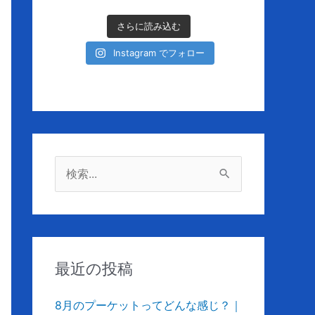
さらに読み込む
Instagram でフォロー
検
索
対
象
:
最近の投稿
8月のプーケットってどんな感じ？｜