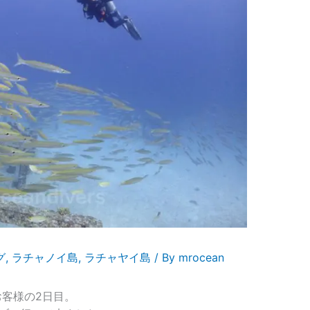
グ
,
ラチャノイ島
,
ラチャヤイ島
/ By
mrocean
客様の2日目。