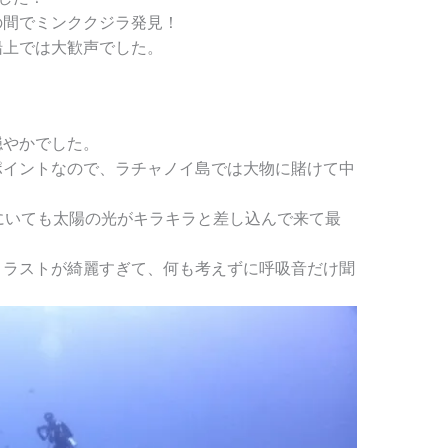
の間でミンククジラ発見！
船上では大歓声でした。
穏やかでした。
ポイントなので、ラチャノイ島では大物に賭けて中
にいても太陽の光がキラキラと差し込んで来て最
トラストが綺麗すぎて、何も考えずに呼吸音だけ聞