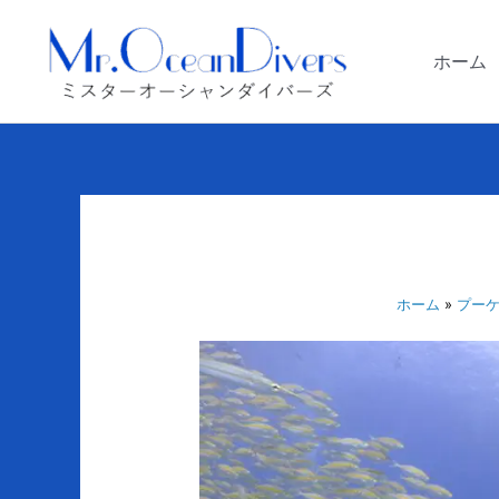
内
容
ホーム
を
ス
キ
ッ
プ
ホーム
プーケ