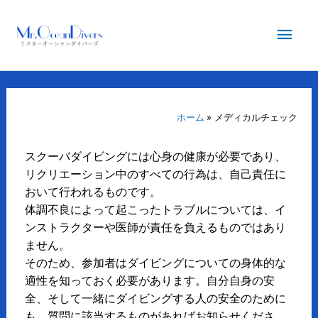
内
メ
容
を
イ
ス
キ
ン
ッ
プ
ホーム
メディカルチェック
メ
スクーバダイビングには心身の健康が必要であり、
ニ
リクリエーション中のすべての行為は、自己責任に
おいて行われるものです。
ュ
体調不良によって起こったトラブルについては、イ
ンストラクターや医師が責任を負えるものではあり
ー
ません。
そのため、参加者はダイビングについての身体的な
適性を知っておく必要があります。自分自身の安
全、そして一緒にダイビングする人の安全のために
も、質問に該当するものがあればお知らせくださ